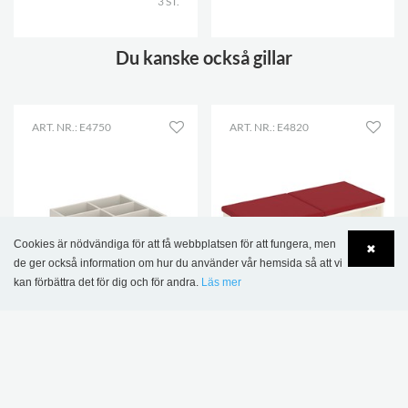
3 ST.
Du kanske också gillar
ART. NR.: E4750
ART. NR.: E4820
Cookies är nödvändiga för att få webbplatsen för att fungera, men
✖
de ger också information om hur du använder vår hemsida så att vi
kan förbättra det för dig och för andra.
Läs mer
Language
Login
NY
Maria XL podium och
Elsa bänk
tråg, finns i 3 höjder
5 198,00 kr
4 162,00 kr