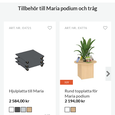
Tillbehör till Maria podium och tråg
ART. NR.: E4721
ART. NR.: E4776
NY
Hjulplatta till Maria
Rund topplatta för
Maria podium
2 584,00 kr
2 194,00 kr