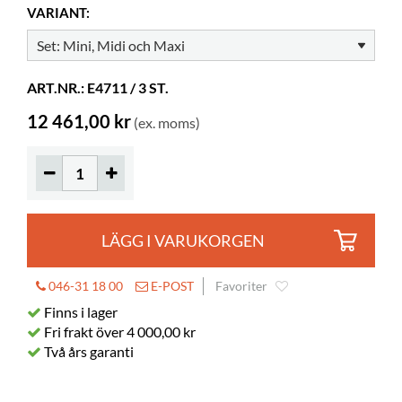
VARIANT:
Hjul
kan köpas
Bygger på höjden
70 mm
ART.NR.: E4711 / 3 ST.
12 461,00 kr
(ex. moms)
LÄGG I VARUKORGEN
046-31 18 00
E-POST
Favoriter
Finns i lager
Fri frakt över 4 000,00 kr
Två års garanti