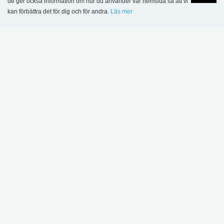
de ger också information om hur du använder vår hemsida så att vi
kan förbättra det för dig och för andra.
Läs mer
Language
Login
MER INSPIRATION
Sønderskov
skolbibliotek,
Wombourne bibliotek,
Danmark
Storbritannien