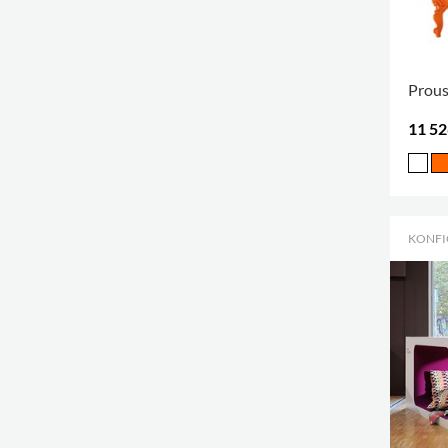
Proust
11 52
KONFI