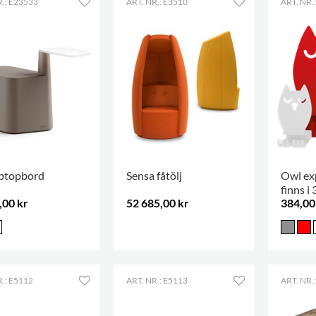
R.: E23533
ART. NR.: E3510
ART. NR.
aptopbord
Sensa fåtölj
Owl exp
finns i
,00 kr
52 685,00 kr
384,00
.
R.: E5112
ART. NR.: E5113
ART. NR.