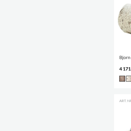
Bjorn
4 171
ART. N