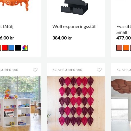
 fåtölj
Wolf exponeringsställ
Eva si
Small
6,00 kr
384,00 kr
477,00
.
GURERBAR
KONFIGURERBAR
KONFIG