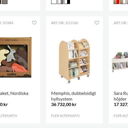
R.: E2484
ART. NR.: E21160
ART. NR.
aket, Nordiska
Memphis, dubbelsidigt
Sara Ru
hyllsystem
höjder
0 kr
36 732,00 kr
17 327
ALTERNATIV
.
FLER ALTERNATIV
.
FLER AL