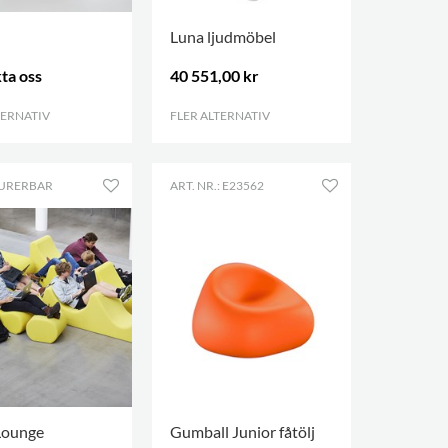
Luna ljudmöbel
ta oss
40 551,00 kr
TERNATIV
.
FLER ALTERNATIV
.
URERBAR
ART. NR.: E23562
Lounge
Gumball Junior fåtölj