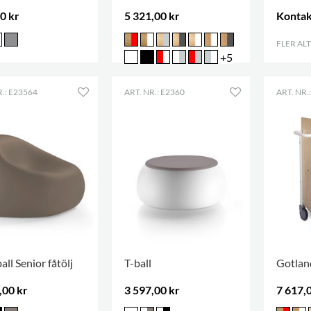
0 kr
5 321,00 kr
Kontak
FLER AL
+5
R.: E23564
ART. NR.: E2360
ART. NR.
ll Senior fåtölj
T-ball
Gotlan
,00 kr
3 597,00 kr
7 617,