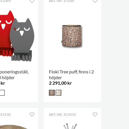
: E3369
ART. NR.: E5100
oneringsställ,
Floki Tree puff, finns i 2
 3 höjder
höjder
 kr
2 291,00 kr
: E5130
ART. NR.: E23535