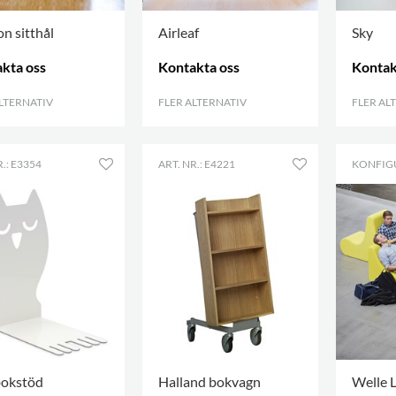
n sitthål
Airleaf
Sky
kta oss
Kontakta oss
Kontak
ALTERNATIV
.
FLER ALTERNATIV
.
FLER AL
R.: E3354
ART. NR.: E4221
KONFIG
okstöd
Halland bokvagn
Welle 