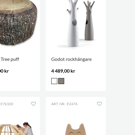
Tree puff
Godot rockhängare
00 kr
4 489,00 kr
: E76100
ART. NR.: E2476