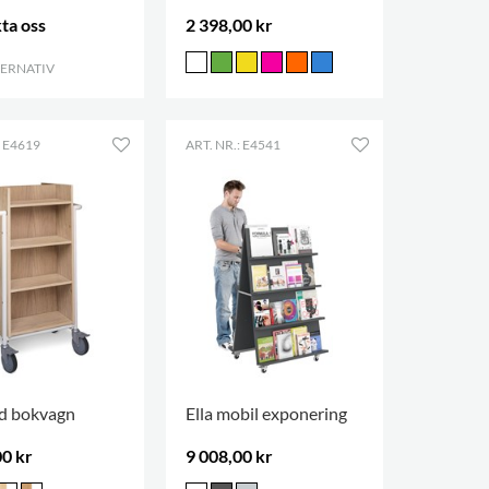
ta oss
2 398,00 kr
TERNATIV
.
: E4619
ART. NR.: E4541
d bokvagn
Ella mobil exponering
00 kr
9 008,00 kr