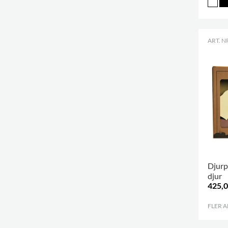
ART. N
Djurp
djur
425,0
FLER 