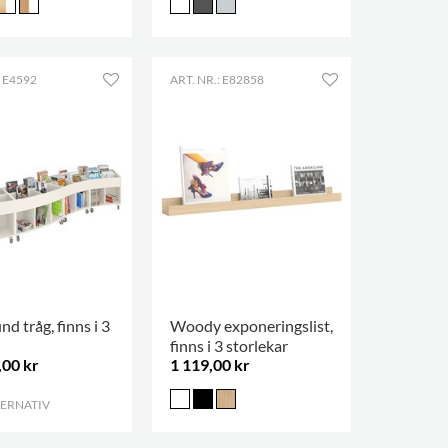
: E4592
ART. NR.: E82858
nd tråg, finns i 3
Woody exponeringslist,
finns i 3 storlekar
,00 kr
1 119,00 kr
TERNATIV
.