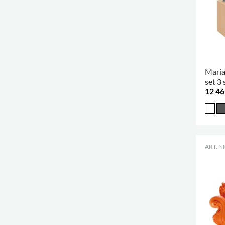
Maria
set 3 s
12 46
ART. N