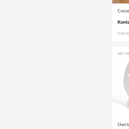
Cocoo
Konta
FLER 
ART. N
Owl b