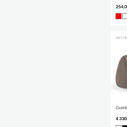
254,0
ART. N
Gumba
4 330