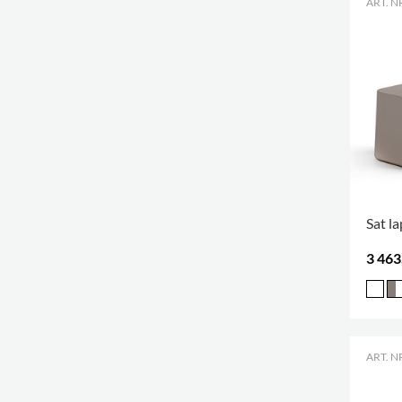
ART. N
Sat l
3 463
ART. N