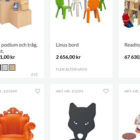
 podium och tråg,
Linus bord
Readin
t.
1,00 kr
2 656,00 kr
67 630
FLER ALTERNATIV
.
.
3 ST.
R.: E23349
ART. NR.: E3393
ART. NR.