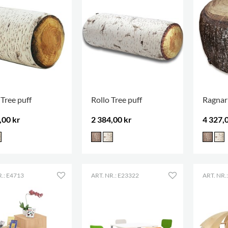
 Tree puff
Rollo Tree puff
Ragnar 
,00 kr
2 384,00 kr
4 327,
R.: E4713
ART. NR.: E23322
ART. NR.