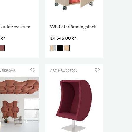
ttkudde av skum
WR1 återlämningsfack
 kr
14 545,00 kr
URERBAR
ART. NR.: E37086