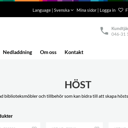
Language | Svenska
Mina sidor | Logga in
F
Kundtjä
046-31 
Nedladdning
Om oss
Kontakt
HÖST
ad biblioteksmöbler och tillbehör som kan bidra till att skapa hö
dukter