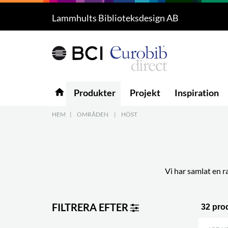
Lammhults Biblioteksdesign AB
Produkter
4
Projekt
Inspiration
home
Produkter
Projekt
Inspiration
Nedladdning
HEM
|
OMRÅDEN
|
HÖST
Om oss
7
Kontakt
5
Vi har samlat en r
FILTRERA EFTER
32 pro