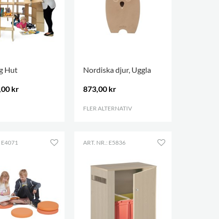
g Hut
Nordiska djur, Uggla
,00 kr
873,00 kr
FLER ALTERNATIV
.
: E4071
ART. NR.: E5836