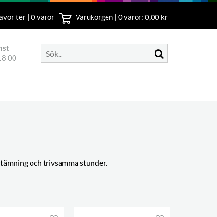
avoriter | 0 varor
Varukorgen |
0
varor: 0,00 kr
nst
18 00
ststämning och trivsamma stunder.