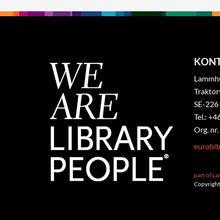
KON
Lammhul
Traktor
SE-226
Tel.: +4
Org. nr
eurobi
part of L
Copyright