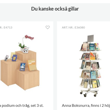
Färgspec.
Krono Span 6459
SM
Du kanske också gillar
Hylla höjd
280 mm
Bilderböcker
95-165
R.: E4713
ART. NR.: E36080
Normalböcker
95-125
Hjul
ingår
Diameter
50 mm
Låsbara
2
 podium och tråg, set 3 st.
Anna Boksnurra, finns i 2 hö