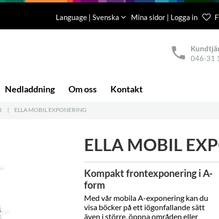
Language | Svenska
Mina sidor | Logga in
F
Kundtjä
046-31 
Nedladdning
Om oss
Kontakt
R
|
ELLA MOBIL EXPONERING
ELLA MOBIL EX
Kompakt frontexponering i A-
form
Med vår mobila A-exponering kan du
visa böcker på ett iögonfallande sätt
även i större, öppna områden eller