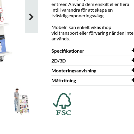
entréer. Använd dem enskilt eller flera
intill varandra för att skapa en
tvåsidig exponeringsvägg.
Möbeln kan enkelt vikas ihop
vid transport eller förvaring när den inte
används.
Specifikationer
2D/3D
Bredd
700 mm
Monteringsanvisning
Djup
2D/3D
646 mm
Ella 3D.dwg
Måttritning
Höjd
Monteringsanvisning
1233 mm
Ella
Färg
Måttritning
vit
Ella
Material
melamin på
spånplatta
Behöver
ja
montering