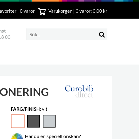
avoriter | 0 varor
Varukorgen |
0
varor: 0,00 kr
nst
18 00
PONERING
FÄRG/FINISH:
vit
Har du en speciell önskan?