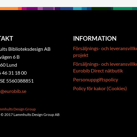
TAKT
INFORMATION
Försäljnings- och leveransvillk
ts Biblioteksdesign AB
projekt
vägen 6 B
Försäljnings- och leveransvillk
 60 Lund
Eurobib Direct nätbutik
6 46 31 18 00
Personuppgiftspolicy
. SE 5560388851
Policy för kakor (Cookies)
b@eurobib.se
ammhults Design Group
 © 2017 Lammhults Design Group AB