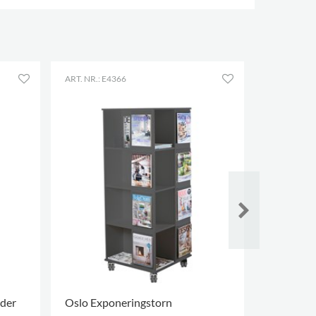
ART. NR.: E4366
ART. NR.: E
jder
Oslo Exponeringstorn
Emma po