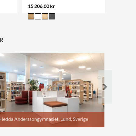
15 206,00 kr
9 757,00 
R
Lundellsk
Hedda Anderssongymnasiet, Lund, Sverige