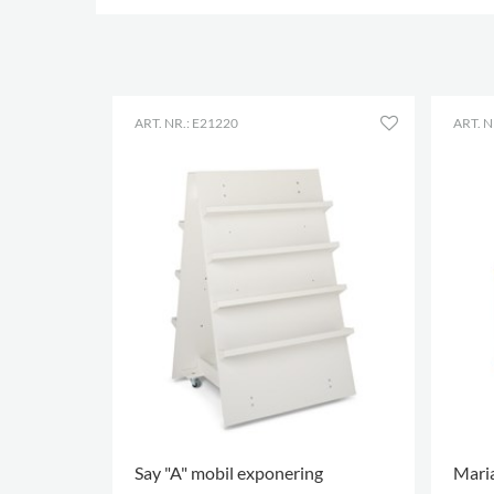
ART. NR.: E21220
ART. N
Say "A" mobil exponering
Maria