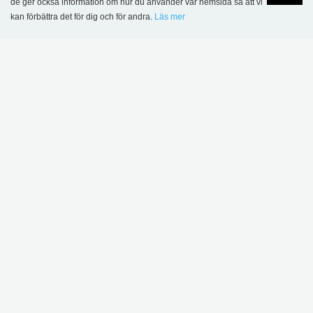
de ger också information om hur du använder vår hemsida så att vi
MER INSPIRATION
kan förbättra det för dig och för andra.
Läs mer
Language
Login
Sønderskov
skolbibliotek,
Wombourne bibliotek,
Danmark
Storbritannien