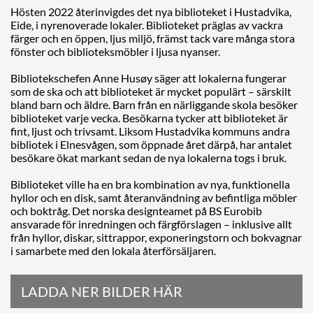
Hösten 2022 återinvigdes det nya biblioteket i Hustadvika,
Eide, i nyrenoverade lokaler. Biblioteket präglas av vackra
färger och en öppen, ljus miljö, främst tack vare många stora
fönster och biblioteksmöbler i ljusa nyanser.
Bibliotekschefen Anne Husøy säger att lokalerna fungerar
som de ska och att biblioteket är mycket populärt – särskilt
bland barn och äldre. Barn från en närliggande skola besöker
biblioteket varje vecka. Besökarna tycker att biblioteket är
fint, ljust och trivsamt. Liksom Hustadvika kommuns andra
bibliotek i Elnesvågen, som öppnade året därpå, har antalet
besökare ökat markant sedan de nya lokalerna togs i bruk.
Biblioteket ville ha en bra kombination av nya, funktionella
hyllor och en disk, samt återanvändning av befintliga möbler
och boktråg. Det norska designteamet på BS Eurobib
ansvarade för inredningen och färgförslagen – inklusive allt
från hyllor, diskar, sittrappor, exponeringstorn och bokvagnar
i samarbete med den lokala återförsäljaren.
LADDA NER BILDER HÄR