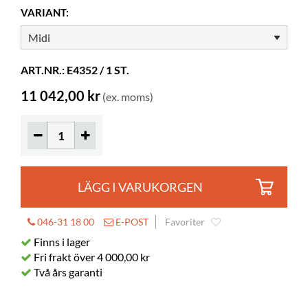
VARIANT:
CD fodral
540
DVD fodral
360
Normalböcker
180-260
ART.NR.: E4352 / 1 ST.
Hjul
kan köpas
11 042,00 kr
(ex. moms)
LÄGG I VARUKORGEN
046-31 18 00
E-POST
Favoriter
Finns i lager
Fri frakt över 4 000,00 kr
Två års garanti