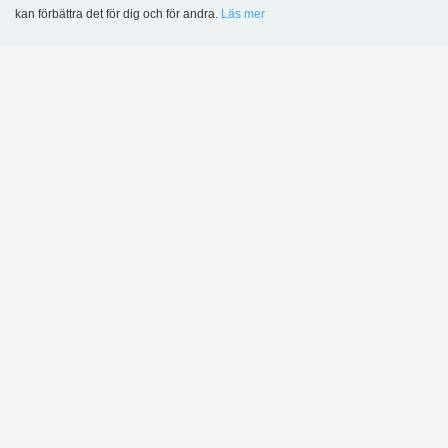
kan förbättra det för dig och för andra.
Läs mer
Language
Login
DENNA PRODUKT VISAS I FÖLJANDE
REFERENSER
Vahl skola, Oslo, Norge