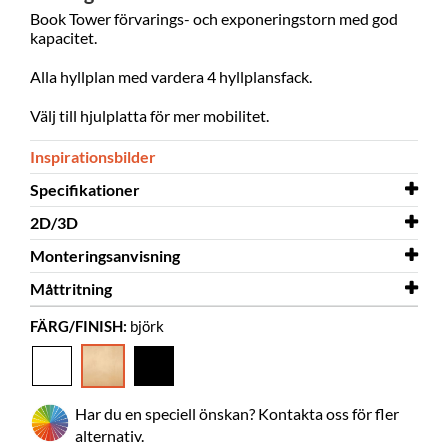
Book Tower förvarings- och exponeringstorn med god
kapacitet.
Alla hyllplan med vardera 4 hyllplansfack.
Välj till hjulplatta för mer mobilitet.
Inspirationsbilder
Specifikationer
2D/3D
Bredd
482 mm
Monteringsanvisning
Djup
2D/3D
482 mm
Stockholm Midi 3D.dwg
Måttritning
Höjd
Monteringsanvisning
1560 mm
Stockholm Midi
FÄRG/FINISH:
björk
Färg
Måttritning
björk
Stockholm Midi
Material
fanerade spånplatta, genomsiktlig
akryl
Har du en speciell önskan? Kontakta oss för fler
Behöver
ja
alternativ.
montering