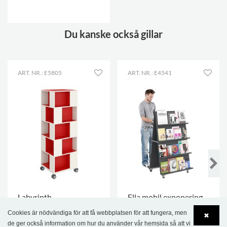
Du kanske också gillar
ART. NR.: E5805
ART. NR.: E4541
Labyrinth
Ella mobil exponering
exponeringstorn, finns
Cookies är nödvändiga för att få webbplatsen för att fungera, men
✖
18 892,00 kr
9 008,00 kr
i 3 höjder
de ger också information om hur du använder vår hemsida så att vi