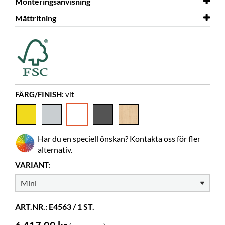
Monteringsanvisning
Djup
2D/3D
720 mm
Sara Mini 3D.dwg
Måttritning
Höjd
Monteringsanvisning
289 mm
Sara Mini
Färg
Måttritning
vit
Sara Mini
Material
melamin på spånplatta
Behöver montering
ja
Gummimatta
medföljer
FÄRG/FINISH:
vit
Färgspec.
Kronospan 6459 SM
Hjul
ingår
Diameter
Har du en speciell önskan? Kontakta oss för fler
75 mm
alternativ.
Låsbara
2
VARIANT:
Bilderböcker
55-110
ART.NR.: E4563 / 1 ST.