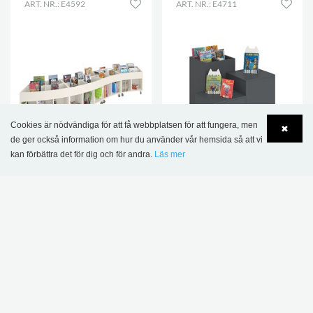
ART. NR.: E4592
ART. NR.: E4711
Cookies är nödvändiga för att få webbplatsen för att fungera, men
✖
de ger också information om hur du använder vår hemsida så att vi
kan förbättra det för dig och för andra.
Läs mer
Language
Login
Sara Rund tråg, finns i 3
Maria podium och tråg,
höjder
set 3 st.
17 327,00 kr
12 461,00 kr
FLER ALTERNATIV
.
3 ST.
DENNA PRODUKT VISAS I FÖLJANDE