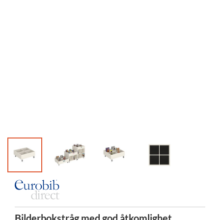
Bilderbokstråg med god åtkomlighet