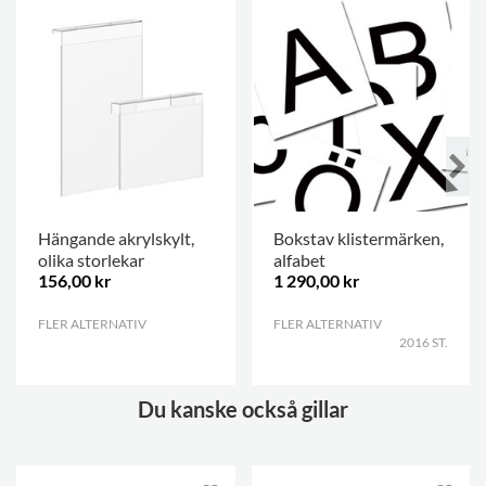
Hängande akrylskylt,
Bokstav klistermärken,
olika storlekar
alfabet
156,00 kr
1 290,00 kr
FLER ALTERNATIV
.
FLER ALTERNATIV
.
2016 ST.
Du kanske också gillar