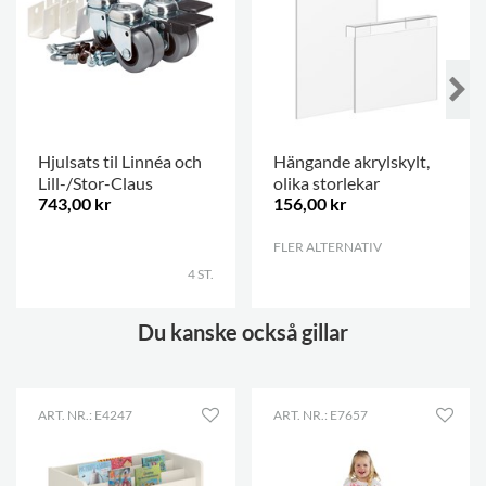
Hjulsats til Linnéa och
Hängande akrylskylt,
Lill-/Stor-Claus
olika storlekar
743,00 kr
156,00 kr
.
FLER ALTERNATIV
.
4 ST.
Du kanske också gillar
ART. NR.: E4247
ART. NR.: E7657