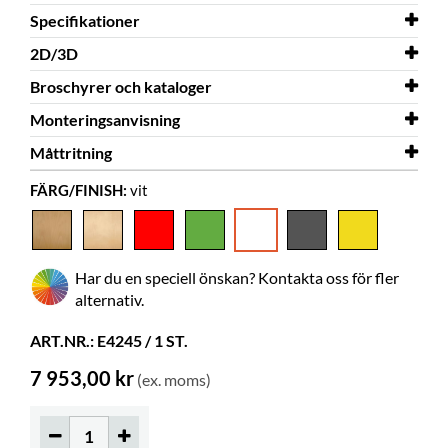
Specifikationer
2D/3D
Bredd
911 mm
Broschyrer och kataloger
Djup
2D/3D
380 mm
Lill-Claus 2D.dwg
Monteringsanvisning
Höjd
2D/3D
Broschyrer och kataloger
718 mm
Bilderbokstråg i trä
Lill-Claus 3D.dwg
Måttritning
Färg
Monteringsanvisning
vit
Lill-Claus
FÄRG/FINISH:
vit
Material
Måttritning
målad MDF
Lill-Claus
Behöver montering
ja
Ställfötter
ingår
Har du en speciell önskan? Kontakta oss för fler
Färgspec.
NCS 0502-Y
alternativ.
Tråg
7
ART.NR.: E4245 / 1 ST.
Hjul
kan köpas
7 953,00 kr
(ex. moms)
Bygger på höjden
72 mm
Bilderböcker
65-145