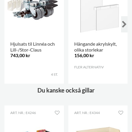
Hjulsats til Linnéa och
Hängande akrylskylt,
Lill-/Stor-Claus
olika storlekar
743,00 kr
156,00 kr
.
FLER ALTERNATIV
.
4 ST.
Du kanske också gillar
ART. NR.: E4246
ART. NR.: E4344