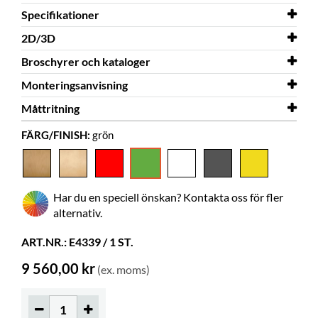
Specifikationer
2D/3D
Bredd
911 mm
Broschyrer och kataloger
Djup
2D/3D
450 mm
Stor-Claus 2D.dwg
Monteringsanvisning
Höjd
2D/3D
Broschyrer och kataloger
947 mm
Bilderbokstråg i trä
Stor-Claus 3D.dwg
Måttritning
Färg
Monteringsanvisning
grön
Stor-Claus
FÄRG/FINISH:
grön
Material
Måttritning
målad MDF
Stor-Claus
Behöver montering
ja
Ställfötter
ingår
Har du en speciell önskan? Kontakta oss för fler
Färgspec.
RAL 6018
alternativ.
Bilderböcker
70-145
ART.NR.: E4339 / 1 ST.
Normalböcker
50-70
9 560,00 kr
(ex. moms)
Tråg
8
Hjul
kan köpas