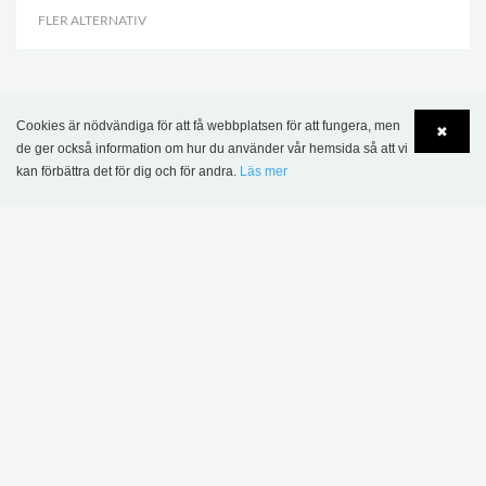
FLER ALTERNATIV
.
DENNA PRODUKT VISAS I FÖLJANDE
Cookies är nödvändiga för att få webbplatsen för att fungera, men
✖
REFERENSER
de ger också information om hur du använder vår hemsida så att vi
kan förbättra det för dig och för andra.
Läs mer
Language
Login
Heers bibliotek, Belgien