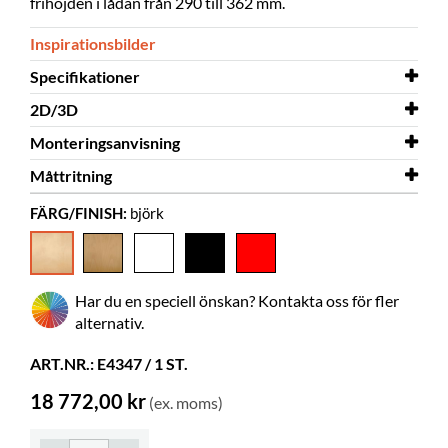
frihöjden i lådan från 290 till 362 mm.
Inspirationsbilder
Specifikationer
2D/3D
Bredd
932 mm
Monteringsanvisning
Djup
2D/3D
Anette - dubbelsidig.dwg
796 mm
Måttritning
Höjd
Monteringsanvisning
760 mm
Anette
FÄRG/FINISH:
björk
Färg
Monteringsanvisning
Måttritning
björk
Anette dubbelsidigt
Lådor till Anette
Material
fanerad MDF
Behöver montering
ja
Har du en speciell önskan? Kontakta oss för fler
Hjul
kan köpas
alternativ.
Bygger på höjden
72 mm
ART.NR.: E4347 / 1 ST.
Gummimatta
medföljer
18 772,00 kr
(ex. moms)
Ställfötter
ingår