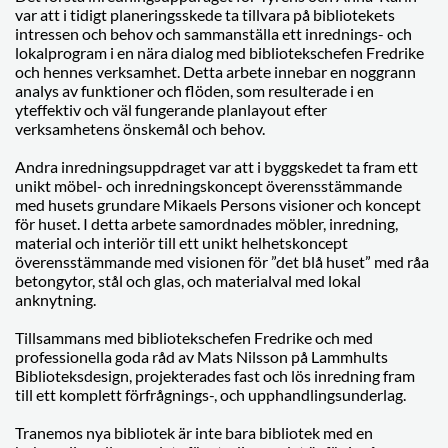
var att i tidigt planeringsskede ta tillvara på bibliotekets
intressen och behov och sammanställa ett inrednings- och
lokalprogram i en nära dialog med bibliotekschefen Fredrike
och hennes verksamhet. Detta arbete innebar en noggrann
analys av funktioner och flöden, som resulterade i en
yteffektiv och väl fungerande planlayout efter
verksamhetens önskemål och behov.
Andra inredningsuppdraget var att i byggskedet ta fram ett
unikt möbel- och inredningskoncept överensstämmande
med husets grundare Mikaels Persons visioner och koncept
för huset. I detta arbete samordnades möbler, inredning,
material och interiör till ett unikt helhetskoncept
överensstämmande med visionen för ”det blå huset” med råa
betongytor, stål och glas, och materialval med lokal
anknytning.
Tillsammans med bibliotekschefen Fredrike och med
professionella goda råd av Mats Nilsson på Lammhults
Biblioteksdesign, projekterades fast och lös inredning fram
till ett komplett förfrågnings-, och upphandlingsunderlag.
Tranemos nya bibliotek är inte bara bibliotek med en