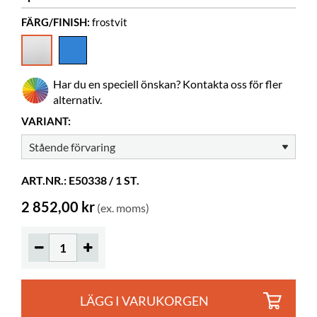
FÄRG/FINISH:
frostvit
Bredd
245 mm
Djup
250 mm
Höjd
395 mm
Har du en speciell önskan? Kontakta oss för fler
Färg
frostvit
alternativ.
Material
frostad akryl, PMMA
VARIANT:
Övrigt
Nyckelhålsfästen
ART.NR.: E50338 / 1 ST.
2 852,00 kr
(ex. moms)
LÄGG I VARUKORGEN