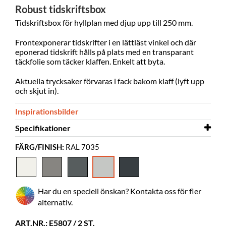
Robust tidskriftsbox
Tidskriftsbox för hyllplan med djup upp till 250 mm.
Frontexponerar tidskrifter i en lättläst vinkel och där
eponerad tidskrift hålls på plats med en transparant
täckfolie som täcker klaffen. Enkelt att byta.
Aktuella trycksaker förvaras i fack bakom klaff (lyft upp
och skjut in).
Inspirationsbilder
Specifikationer
FÄRG/FINISH:
RAL 7035
Bredd
320 mm
Djup
260 mm
Höjd
320 mm
Har du en speciell önskan? Kontakta oss för fler
Färg
RAL 7035
alternativ.
Material
pulverlackerat metall
ART.NR.: E5807 / 2 ST.