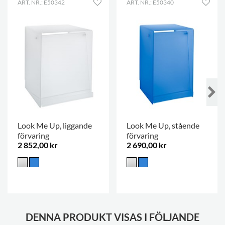
ART. NR.: E50342
ART. NR.: E50340
Look Me Up, liggande
Look Me Up, stående
förvaring
förvaring
2 852,00 kr
2 690,00 kr
DENNA PRODUKT VISAS I FÖLJANDE