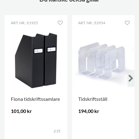
ART. NR.: E1925
ART. NR.: E2954
Fiona tidskriftssamlare
Tidskriftsställ
101,00 kr
194,00 kr
.
.
2 ST.