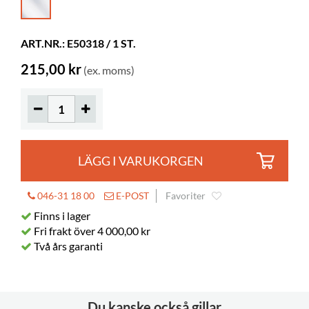
Djup
254 mm
Höjd
246 mm
ART.NR.: E50318 / 1 ST.
Färg
klar
215,00 kr
(ex. moms)
Material
PS
LÄGG I VARUKORGEN
046-31 18 00
E-POST
Favoriter
Finns i lager
Fri frakt över 4 000,00 kr
Två års garanti
Du kanske också gillar