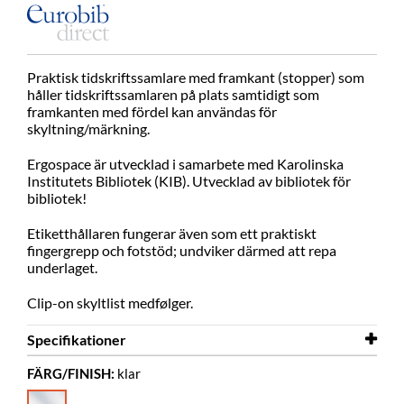
Praktisk tidskriftssamlare med framkant (stopper) som
håller tidskriftssamlaren på plats samtidigt som
framkanten med fördel kan användas för
skyltning/märkning.
Ergospace är utvecklad i samarbete med Karolinska
Institutets Bibliotek (KIB). Utvecklad av bibliotek för
bibliotek!
Etiketthållaren fungerar även som ett praktiskt
fingergrepp och fotstöd; undviker därmed att repa
underlaget.
Clip-on skyltlist medfølger.
Specifikationer
FÄRG/FINISH:
klar
Bredd
90 mm