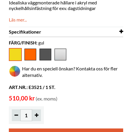
Idealiska väggmonterade hållare i akryl med
nyckelhållsinfästning för exv. dagstidningar
Läs mer...
Specifikationer
FÄRG/FINISH:
gul
Bredd
220 mm
Djup
140 mm
Höjd
740 mm
Har du en speciell önskan? Kontakta oss för fler
Färg
gul
alternativ.
Material
frostad akryl, PMMA
ART.NR.: E3521 / 1 ST.
Levereras monterad
ja
510,00 kr
(ex. moms)