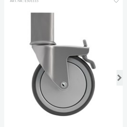
ART. NR.: E501115