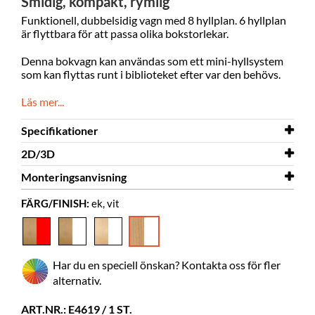
Smidig, kompakt, rymlig
Funktionell, dubbelsidig vagn med 8 hyllplan. 6
hyllplan
är flyttbara för att passa olika bokstorlekar.
Denna bokvagn kan användas som ett mini-hyllsystem
som kan flyttas runt i biblioteket efter var den behövs.
Läs mer...
Specifikationer
2D/3D
Bredd
670 mm
Monteringsanvisning
Djup
2D/3D
430 mm
Gotland 3D.dwg
FÄRG/FINISH:
ek, vit
Höjd
Monteringsanvisning
1090 mm
Gotland
Färg
ek, vit
Material
pulverlackerat metall, fanerade
Har du en speciell önskan? Kontakta oss för fler
spånplatta
alternativ.
Behöver
ja
montering
ART.NR.: E4619 / 1 ST.