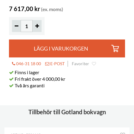
Bilderböcker
160-325
7 617,00 kr
(ex. moms)
Normalböcker
100-160
Hjul
ingår
Diameter
125 mm
Låsbara
2
LÄGG I VARUKORGEN
Hyldjup
203 mm
046-31 18 00
E-POST
Favoriter
Hylla längd
420 mm
Finns i lager
Fri frakt över 4 000,00 kr
Två års garanti
Tillbehör till Gotland bokvagn