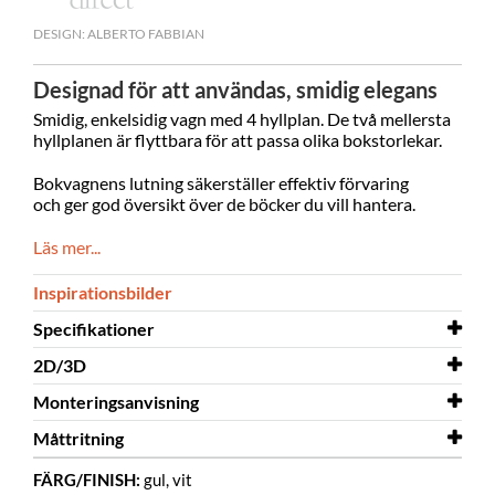
DESIGN: ALBERTO FABBIAN
Designad för att användas, smidig elegans
Smidig, enkelsidig vagn med 4 hyllplan. De två mellersta
hyllplanen är flyttbara för att passa olika bokstorlekar.
Bokvagnens lutning säkerställer effektiv förvaring
och ger god översikt över de böcker du vill hantera.
Läs mer...
Inspirationsbilder
Specifikationer
2D/3D
Bredd
543 mm
Monteringsanvisning
Djup
2D/3D
576 mm
Kalix 3D
Måttritning
Höjd
Monteringsanvisning
1113 mm
Kalix
FÄRG/FINISH:
gul, vit
Färg
Måttritning
gul, vit
Kalix