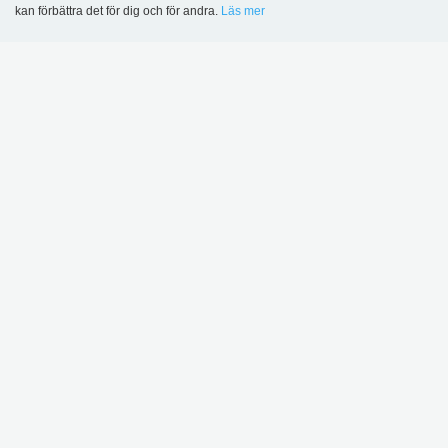
kan förbättra det för dig och för andra.
Läs mer
Language
Login
NY
Kalix djup bokvagn
Ørestad bokvagn - Plus
Design
6 684,00 kr
7 549,00 kr