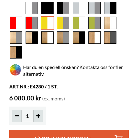
Material
melamin på spånplatta,
pulverlackerat metall
Behöver
ja
montering
Färgspec.
Pfleiderer U15579MP, RAL 9016
Bilderböcker
85-165
Normalböcker
55-85
Har du en speciell önskan? Kontakta oss för fler
Hjul
ingår
alternativ.
Diameter
125 mm
ART.NR.: E4280 / 1 ST.
Låsbara
2
6 080,00 kr
(ex. moms)
Hyldjup
185 mm
Hylla längd
421 mm