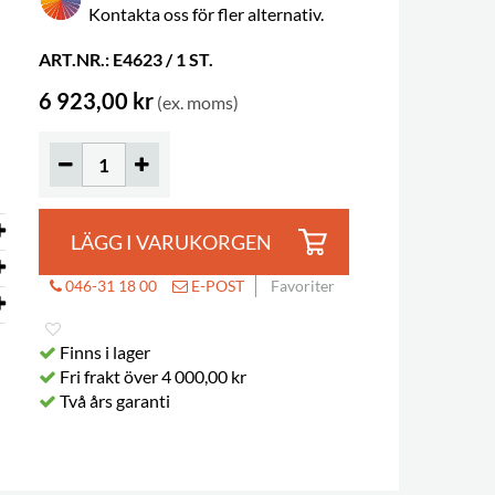
Kontakta oss för fler alternativ.
ART.NR.: E4623 / 1 ST.
6 923,00 kr
(ex. moms)
LÄGG I VARUKORGEN
Éghezée bibliotek, Belgien
046-31 18 00
E-POST
Favoriter
Finns i lager
Fri frakt över 4 000,00 kr
Två års garanti