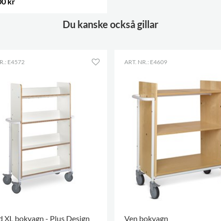
00 kr
ALTERNATIV
.
Du kanske också gillar
R.: E4572
ART. NR.: E4609
 XL bokvagn - Plus Design
Ven bokvagn