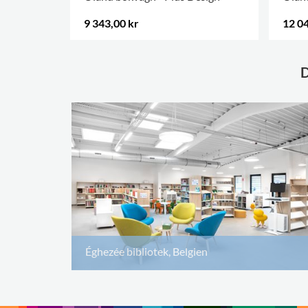
9 343,00 kr
12 04
Éghezée bibliotek, Belgien