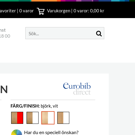
avoriter | 0 varor
Varukorgen |
0
varor: 0,00 kr
nst
18 00
GN
FÄRG/FINISH:
björk, vit
Har du en speciell önskan?