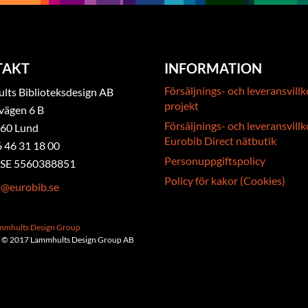
TAKT
INFORMATION
Försäljnings- och leveransvillk
ts Biblioteksdesign AB
projekt
vägen 6 B
Försäljnings- och leveransvillk
 60 Lund
Eurobib Direct nätbutik
6 46 31 18 00
Personuppgiftspolicy
. SE 5560388851
Policy för kakor (Cookies)
b@eurobib.se
ammhults Design Group
 © 2017 Lammhults Design Group AB