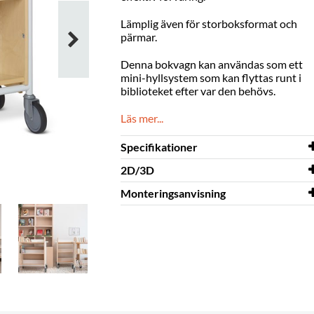
Lämplig även för storboksformat och
pärmar.
Denna bokvagn kan användas som ett
mini-hyllsystem som kan flyttas runt i
biblioteket efter var den behövs.
Läs mer...
Specifikationer
2D/3D
Bredd
1015 mm
Monteringsanvisning
Djup
2D/3D
350 mm
Öland.dwg
Höjd
Monteringsanvisning
1090 mm
Öland
Färg
björk, vit
Material
fanerade spånplatta,
pulverlackerat metall
Behöver
ja