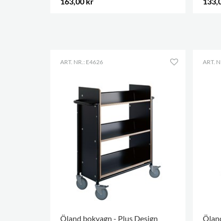
163,00 kr
133,
FLER ALTERNATIV
.
FLER 
ART. NR.: E4626
ART. N
Öland bokvagn - Plus Design
Öland