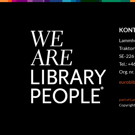
KON
Lammhul
Traktor
SE-226
Tel.: +4
Org. nr
eurobi
part of L
Copyright