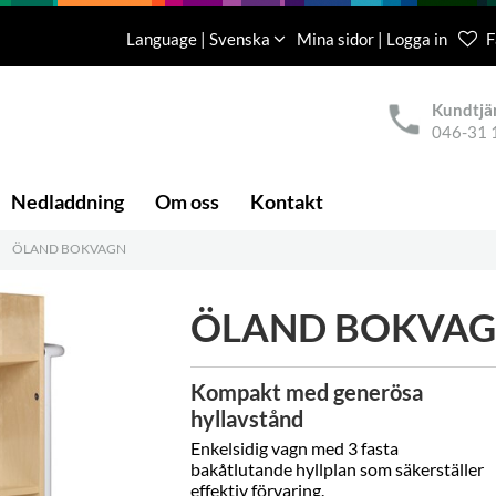
Language | Svenska
Mina sidor | Logga in
F
Kundtjä
046-31 
Nedladdning
Om oss
Kontakt
|
ÖLAND BOKVAGN
ÖLAND BOKVA
Kompakt med generösa
hyllavstånd
Enkelsidig vagn med 3 fasta
bakåtlutande hyllplan som säkerställer
effektiv förvaring.