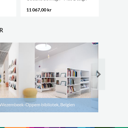
11 067,00 kr
14 265,00
R
La Poteri
Wezembeek-Oppem bibliotek, Belgien