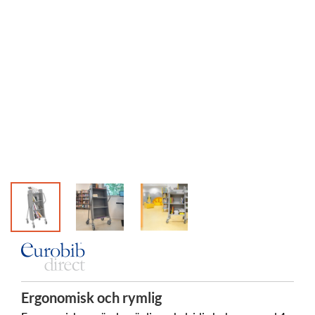
Decines-C
Ergonomisk och rymlig