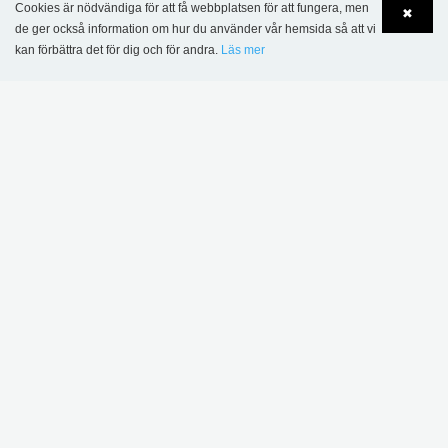
Cookies är nödvändiga för att få webbplatsen för att fungera, men
bokvagn
✖
de ger också information om hur du använder vår hemsida så att vi
8 471,00 kr
7 617,00 kr
kan förbättra det för dig och för andra.
Läs mer
Language
Login
DENNA PRODUKT VISAS I FÖLJANDE
REFERENSER