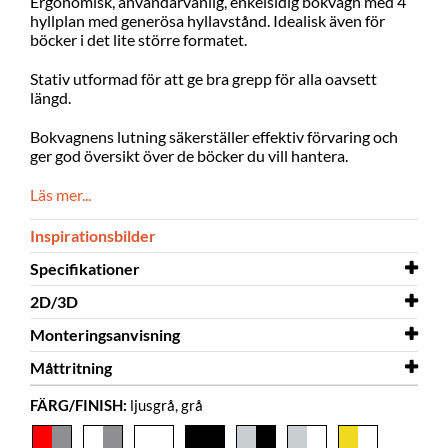
Ergonomisk, användarvänlig, enkelsidig bokvagn med 4
hyllplan med generösa hyllavstånd. Idealisk även för
böcker i det lite större formatet.
Stativ utformad för att ge bra grepp för alla oavsett
längd.
Bokvagnens lutning säkerställer effektiv förvaring och
ger god översikt över de böcker du vill hantera.
Läs mer...
Inspirationsbilder
Specifikationer
2D/3D
Bredd
685 mm
Monteringsanvisning
Djup
2D/3D
661 mm
Crossrunner Maxi 3D.dwg
Måttritning
Höjd
Monteringsanvisning
1404 mm
Crossrunner Maxi
FÄRG/FINISH:
ljusgrå, grå
Färg
Måttritning
ljusgrå, grå
Crossrunner Maxi
Material
melamin på spånplatta,