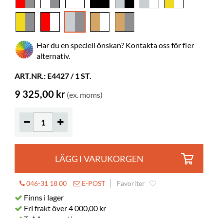
pulverlackerat metall
Behöver
ja
montering
Har du en speciell önskan? Kontakta oss för fler
Färgspec.
Pfleiderer U12115MP, RAL 9007
alternativ.
Bilderböcker
100-200
ART.NR.: E4427 / 1 ST.
Normalböcker
65-100
9 325,00 kr
(ex. moms)
Hjul
ingår
Diameter
125 mm
Låsbara
2
Hyldjup
250 mm
LÄGG I VARUKORGEN
Hylla längd
502 mm
046-31 18 00
E-POST
Favoriter
Finns i lager
Fri frakt över 4 000,00 kr