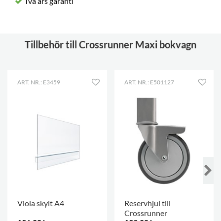
Två års garanti
Tillbehör till Crossrunner Maxi bokvagn
ART. NR.: E3459
ART. NR.: E501127
Viola skylt A4
Reservhjul till
Crossrunner