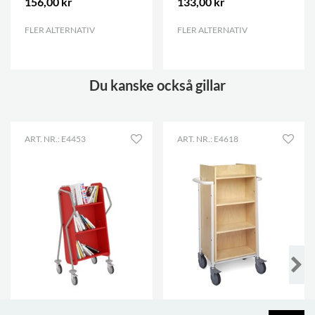
156,00 kr
133,00 kr
FLER ALTERNATIV
.
FLER ALTERNATIV
.
Du kanske också gillar
ART. NR.: E4453
ART. NR.: E4618
Crossrunner Mini
Gotland bokvagn