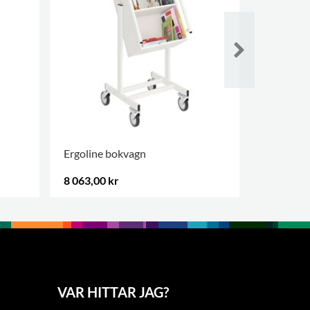
Ergoline bokvagn
Crossrun
8 063,00 kr
9 325,00 
VAR HITTAR JAG?