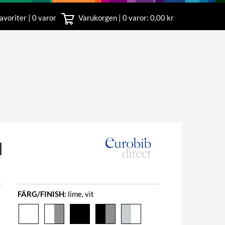
avoriter | 0 varor
Varukorgen |
0
varor: 0,00 kr
nst
18 00
N
FÄRG/FINISH:
lime, vit