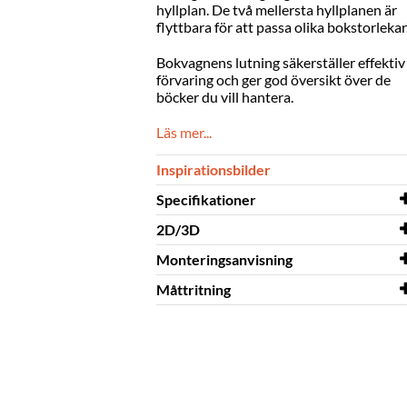
hyllplan. De två mellersta hyllplanen är
flyttbara för att passa olika bokstorlekar
Bokvagnens lutning säkerställer effektiv
förvaring och ger god översikt över de
böcker du vill hantera.
Läs mer...
Inspirationsbilder
Specifikationer
2D/3D
Bredd
543 mm
Monteringsanvisning
Djup
2D/3D
576 mm
Kalix 3D
Måttritning
Höjd
Monteringsanvisning
1113 mm
Kalix
Färg
Måttritning
lime, vit
Kalix
Material
melamin på spånplatta,
pulverlackerat metall