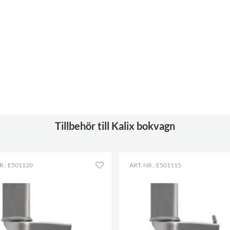
Behöver
ja
montering
Färgspec.
Egger U630 ST15, RAL
9016
Bilderböcker
85-165
Normalböcker
55-85
Hjul
ingår
Diameter
125 mm
Tillbehör till Kalix bokvagn
Låsbara
2
Hyldjup
185 mm
Hylla längd
421 mm
R.: E501120
ART. NR.: E501115