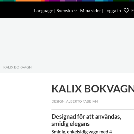
Nedladdning
Om oss
Kontakt
Language | Svenska
Mina sidor | Logga in
F
Kundtjä
046-31 
|
KALIX BOKVAGN
KALIX BOKVAG
DESIGN: ALBERTO FABBIAN
Designad för att användas,
smidig elegans
Smidig, enkelsidig vagn med 4