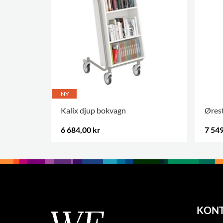
NY
Kalix djup bokvagn
Ørest
6 684,00 kr
7 549
KON