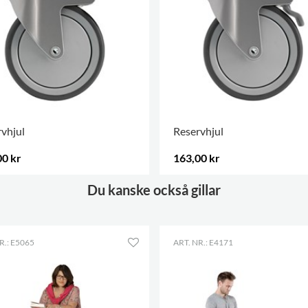
vhjul
Reservhjul
00 kr
163,00 kr
ALTERNATIV
.
FLER ALTERNATIV
.
Du kanske också gillar
R.: E5065
ART. NR.: E4171