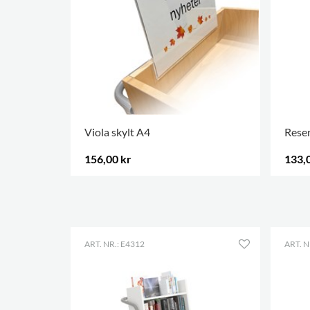
Viola skylt A4
Reser
156,00 kr
133,
FLER ALTERNATIV
.
FLER 
ART. NR.: E4312
ART. N