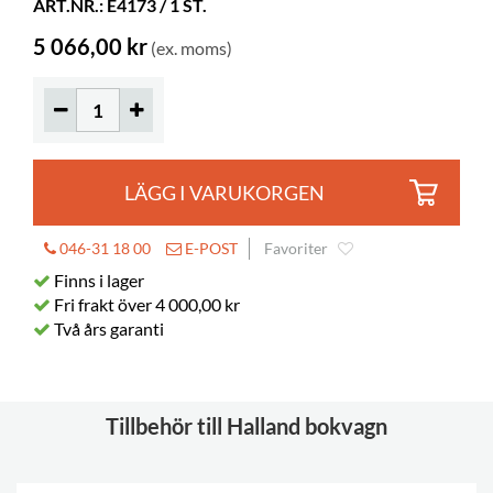
ART.NR.: E4173 / 1 ST.
Hjul
ingår
Diameter
125 mm
5 066,00 kr
(ex. moms)
Låsbara
2
Hyldjup
185 mm
Hylla längd
421 mm
LÄGG I VARUKORGEN
046-31 18 00
E-POST
Favoriter
Finns i lager
Fri frakt över 4 000,00 kr
Två års garanti
Tillbehör till Halland bokvagn