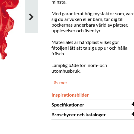
minsta.
Med garanterat hög mysfaktor som, var
sig du är vuxen eller barn, tar dig till
böckernas underbara värld av platser,
upplevelser och äventyr.
Materialet är hårdplast vilket gör
fåtöljen lätt att ta sig upp ur och hålla
fräsch.
Lämplig både för inom- och
utomhusbruk.
Frederikshavn bibliotek, Danmark
Läs mer...
Inspirationsbilder
Specifikationer
Broschyrer och kataloger
Bredd
1040 mm
Djup
Broschyrer och
900 mm
Proust
kataloger
fåtöj