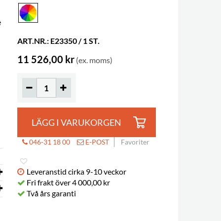
e
ART.NR.: E23350 / 1 ST.
11 526,00 kr
(ex. moms)
LÄGG I VARUKORGEN
046-31 18 00
E-POST
Favoriter
Leveranstid cirka 9-10 veckor
Fri frakt över 4 000,00 kr
Två års garanti