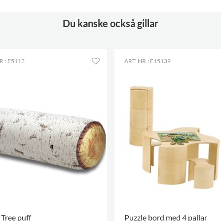
Höjd
1050 mm
Färg
röd
Du kanske också gillar
Material
rotationsgjuten plast, PE
Sitthöjd
390 mm
R.: E5113
ART. NR.: E15139
 Tree puff
Puzzle bord med 4 pallar