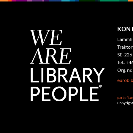
KON
Lammhul
Traktor
SE-226
Tel.: +4
Org. nr
eurobi
part of L
Copyright