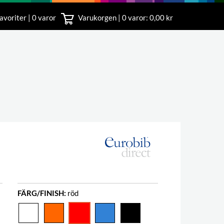
avoriter | 0 varor
Varukorgen |
0
varor: 0,00 kr
nst
18 00
FÄRG/FINISH:
röd