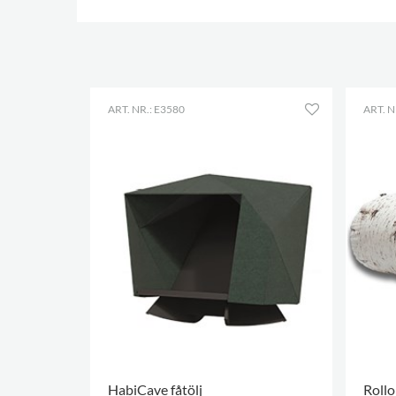
ART. NR.: E3580
ART. N
HabiCave fåtölj
Rollo