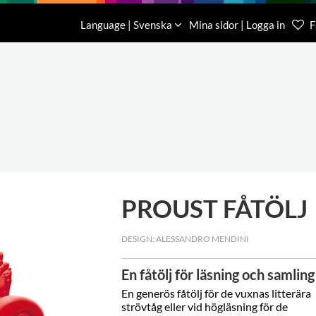
Nedladdning
Om oss
Kontakt
Language | Svenska
Mina sidor | Logga in
F
Kundtjä
046-31 
PROUST FÅTÖLJ
DESIGN: ALESSANDRO MENDINI
En fåtölj för läsning och samling
En generös fåtölj för de vuxnas litterära
strövtåg eller vid högläsning för de