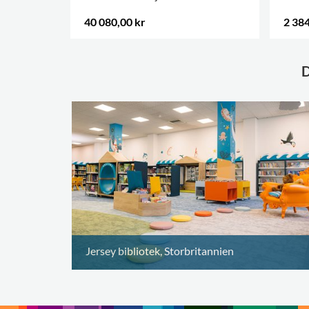
40 080,00 kr
2 384
FLER ALTERNATIV
.
Jersey bibliotek, Storbritannien