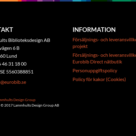
TAKT
INFORMATION
Försäljnings- och leveransvillk
ts Biblioteksdesign AB
projekt
vägen 6 B
Försäljnings- och leveransvillk
 60 Lund
Eurobib Direct nätbutik
6 46 31 18 00
Personuppgiftspolicy
. SE 5560388851
Policy för kakor (Cookies)
b@eurobib.se
ammhults Design Group
 © 2017 Lammhults Design Group AB