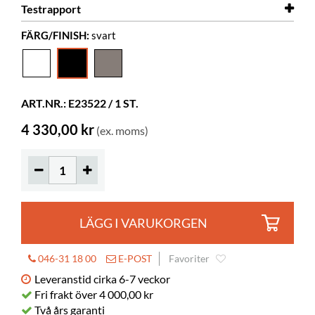
Testrapport
Bredd
920 mm
FÄRG/FINISH:
svart
Djup
Testrapport
860 mm
Gumball fåtölj
Höjd
Testrapport
650 mm
Gumball Senior fåtölj
Färg
svart
ART.NR.: E23522 / 1 ST.
Material
rotationsgjuten plast, PE
4 330,00 kr
(ex. moms)
Sitthöjd
390 mm
LÄGG I VARUKORGEN
046-31 18 00
E-POST
Favoriter
Leveranstid cirka 6-7 veckor
Fri frakt över 4 000,00 kr
Två års garanti