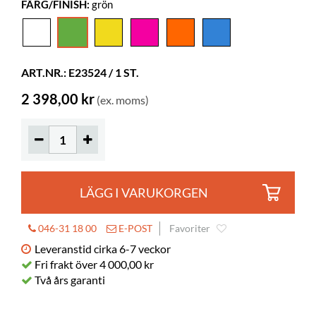
FÄRG/FINISH:
grön
Höjd
Testrapport
490 mm
Gumball fåtölj
Färg
Testrapport
grön
Gumball Junior fåtölj
Material
rotationsgjuten plast, PE
ART.NR.: E23524 / 1 ST.
Sitthöjd
290 mm
2 398,00 kr
(ex. moms)
LÄGG I VARUKORGEN
046-31 18 00
E-POST
Favoriter
Leveranstid cirka 6-7 veckor
Fri frakt över 4 000,00 kr
Två års garanti