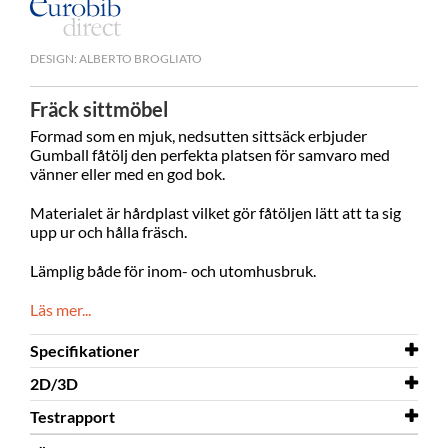
DESIGN: ALBERTO BROGLIATO
Fräck sittmöbel
Formad som en mjuk, nedsutten sittsäck erbjuder
Gumball fåtölj den perfekta platsen för samvaro med
vänner eller med en god bok.
Materialet är hårdplast vilket gör fåtöljen lätt att ta sig
upp ur och hålla fräsch.
Lämplig både för inom- och utomhusbruk.
Läs mer...
Specifikationer
2D/3D
Bredd
700 mm
Testrapport
Djup
2D/3D
640 mm
Gumball Junior fåtölj.dwg