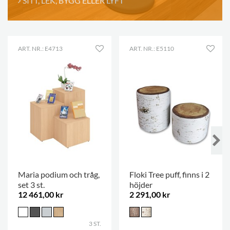
SITT, LEK, BYGG ELLER LYFT
ART. NR.: E4713
ART. NR.: E5110
Maria podium och tråg,
Floki Tree puff, finns i 2
set 3 st.
höjder
12 461,00 kr
2 291,00 kr
3 ST.