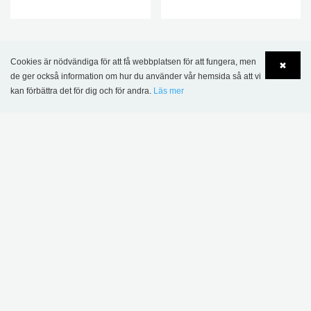
DENNA PRODUKT VISAS I FÖLJANDE
Cookies är nödvändiga för att få webbplatsen för att fungera, men
REFERENSER
✖
de ger också information om hur du använder vår hemsida så att vi
kan förbättra det för dig och för andra.
Läs mer
Language
Login
Hedda Anderssongymnasiet, Lund, Sverige