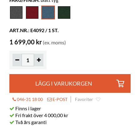
FÄRG/FINISH:
blått tyg
Längd
500 mm
Bredd
500 mm
Höjd
40 mm
ART.NR.: E4092 / 1 ST.
Färg
blått tyg
1 699,00 kr
(ex. moms)
Material
textilväv
Övrigt
Martindale 100000
Färgspec.
Gabriel Step Melange 66018
LÄGG I VARUKORGEN
046-31 18 00
E-POST
Favoriter
Finns i lager
Fri frakt över 4 000,00 kr
Två års garanti