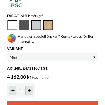
Behöver montering
ja
Gummimatta
medföljer
FÄRG/FINISH:
mörkgrå
Ställfötter
ingår
Färgspec.
Pfleiderer U12231 MP (19)
Bilderböcker
Har du en speciell önskan? Kontakta oss för fler
35-65
alternativ.
Normalböcker
20-35
VARIANT:
Hjul
kan köpas
Bygger på höjden
70 mm
ART.NR.: E471110 / 1 ST.
4 162,00 kr
(ex. moms)