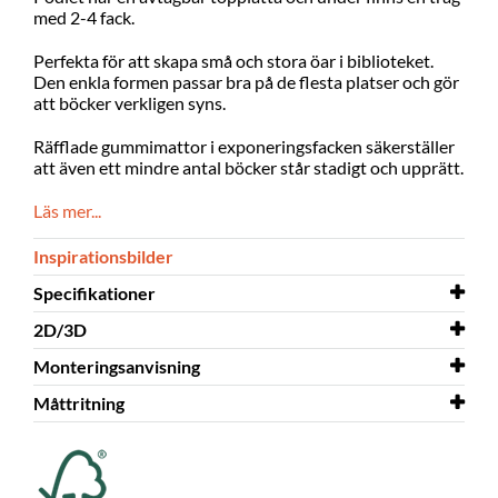
med 2-4 fack.
Perfekta för att skapa små och stora öar i biblioteket.
Den enkla formen passar bra på de flesta platser och gör
att böcker verkligen syns.
Räfflade gummimattor i exponeringsfacken säkerställer
att även ett mindre antal böcker står stadigt och upprätt.
Läs mer...
Inspirationsbilder
Specifikationer
2D/3D
Bredd
500 mm
Monteringsanvisning
Djup
2D/3D
500 mm
Maria Mini 3D.dwg
Måttritning
Höjd
Monteringsanvisning
428 mm
Maria Mini
Färg
Måttritning
mörkgrå
Maria Mini
Material
melamin på spånplatta