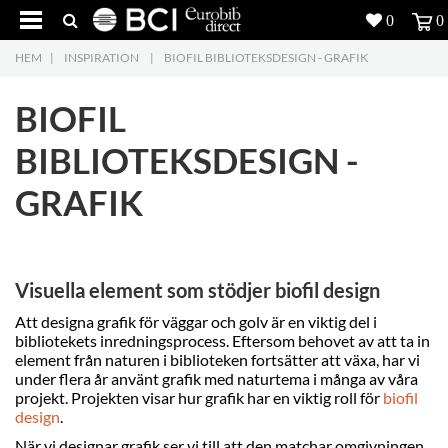
0
0
HEM
|
INSPIRATION
|
BIOFIL BIBLIOTEKSDESIGN - GRAFIK
Produkter
4
BIOFIL
Projekt
BIBLIOTEKSDESIGN -
Inspiration
GRAFIK
Nedladdning
Om oss
7
Visuella element som stödjer biofil design
Kontakt
5
Att designa grafik för väggar och golv är en viktig del i
bibliotekets inredningsprocess. Eftersom behovet av att ta in
element från naturen i biblioteken fortsätter att växa, har vi
under flera år använt grafik med naturtema i många av våra
projekt. Projekten visar hur grafik har en viktig roll för
biofil
design
.
När vi designar grafik ser vi till att den matchar omgivningen