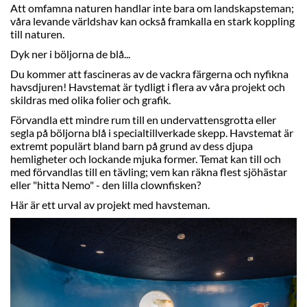
Att omfamna naturen handlar inte bara om landskapsteman;
våra levande världshav kan också framkalla en stark koppling
till naturen.
Dyk ner i böljorna de blå...
Du kommer att fascineras av de vackra färgerna och nyfikna
havsdjuren! Havstemat är tydligt i flera av våra projekt och
skildras med olika folier och grafik.
Förvandla ett mindre rum till en undervattensgrotta eller
segla på böljorna blå i specialtillverkade skepp. Havstemat är
extremt populärt bland barn på grund av dess djupa
hemligheter och lockande mjuka former. Temat kan till och
med förvandlas till en tävling; vem kan räkna flest sjöhästar
eller "hitta Nemo" - den lilla clownfisken?
Här är ett urval av projekt med havsteman.