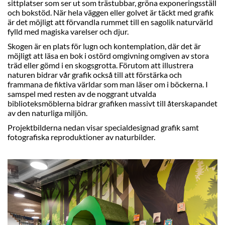
sittplatser som ser ut som trästubbar, gröna exponeringsställ
och bokstöd. När hela väggen eller golvet är täckt med grafik
är det möjligt att förvandla rummet till en sagolik naturvärld
fylld med magiska varelser och djur.
Skogen är en plats för lugn och kontemplation, där det är
möjligt att läsa en bok i ostörd omgivning omgiven av stora
träd eller gömd i en skogsgrotta. Förutom att illustrera
naturen bidrar vår grafik också till att förstärka och
frammana de fiktiva världar som man läser om i böckerna. I
samspel med resten av de noggrant utvalda
biblioteksmöblerna bidrar grafiken massivt till återskapandet
av den naturliga miljön.
Projektbilderna nedan visar specialdesignad grafik samt
fotografiska reproduktioner av naturbilder.