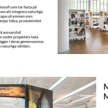
ilosofi som tar fasta på
om att integrera naturliga
tt skapa utrymmen som
ämjar hälsa, produktivitet
på ansvarsfull
n under projektets hela
ö ligger i deras gemensamma
naturliga världen.