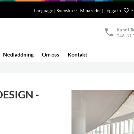
Language | Svenska
Mina sidor | Logga in
F
Kundtjä
046-31 
Nedladdning
Om oss
Kontakt
DESIGN -