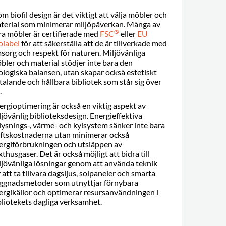
om biofil design är det viktigt att välja möbler och
terial som minimerar miljöpåverkan. Många av
®
ra möbler är certifierade med
FSC
eller
EU
olabel
för att säkerställa att de är tillverkade med
sorg och respekt för naturen. Miljövänliga
bler och material stödjer inte bara den
ologiska balansen, utan skapar också estetiskt
lltalande och hållbara bibliotek som står sig över
.
ergioptimering är också en viktig aspekt av
ljövänlig biblioteksdesign. Energieffektiva
lysnings-, värme- och kylsystem sänker inte bara
iftskostnaderna utan minimerar också
ergiförbrukningen och utsläppen av
xthusgaser. Det är också möjligt att bidra till
ljövänliga lösningar genom att använda teknik
r att ta tillvara dagsljus, solpaneler och smarta
ggnadsmetoder som utnyttjar förnybara
ergikällor och optimerar resursanvändningen i
bliotekets dagliga verksamhet.