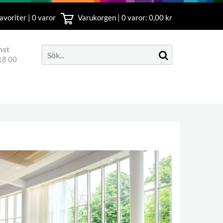
avoriter | 0 varor
Varukorgen |
0
varor: 0,00 kr
nst
18 00