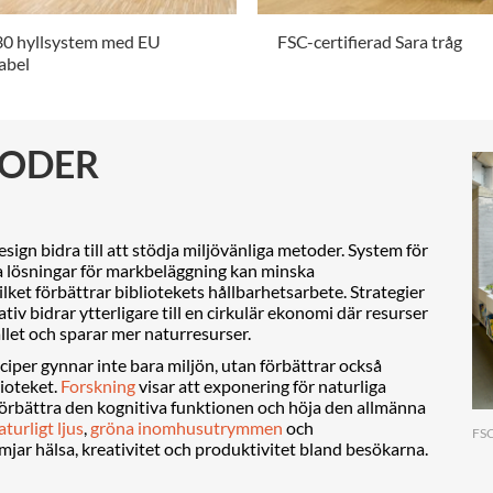
30 hyllsystem med EU
FSC-certifierad Sara tråg
abel
.
TODER
sign bidra till att stödja miljövänliga metoder. System för
ka lösningar för markbeläggning kan minska
ket förbättrar bibliotekets hållbarhetsarbete. Strategier
v bidrar ytterligare till en cirkulär ekonomi där resurser
llet och sparar mer naturresurser.
ciper gynnar inte bara miljön, utan förbättrar också
ioteket.
Forskning
visar att exponering för naturliga
 förbättra den kognitiva funktionen och höja den allmänna
aturligt ljus
,
gröna inomhusutrymmen
och
FSC
mjar hälsa, kreativitet och produktivitet bland besökarna.