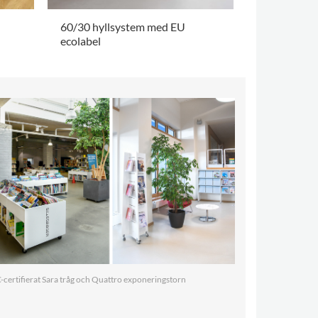
60/30 hyllsystem med EU
FSC-certifi
ecolabel
exponering
.
.
-certifierat Sara tråg och Quattro exponeringstorn