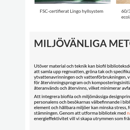
FSC-certifierat Lingo hyllsystem
60/
ecol
.
.
MILJÖVÄNLIGA ME
Utöver material och teknik kan biofil biblioteksde
att samla upp regnvatten, gröna tak och specifi
ytvattenavrinningen och vattenförbrukningen, vil
för återvinningsprogram och komposteringsinitiati
återanvänds och återvinns, vilket minimerar avfa
Att integrera biofila och miljömässiga designprin
personalens och besökarnas välbefinnande i bibl
element och hållbara miljöer kan minska stress,
stämningen. Genom att utforma bibliotek med
n
energieffektivitet vill vi skapa utrymmen som frä