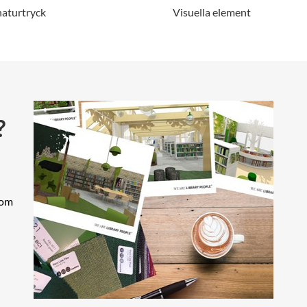
naturtryck
Visuella element
.
?
som