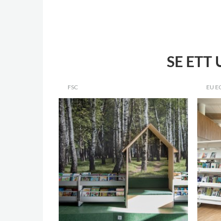
SE ETT
FSC
EU E