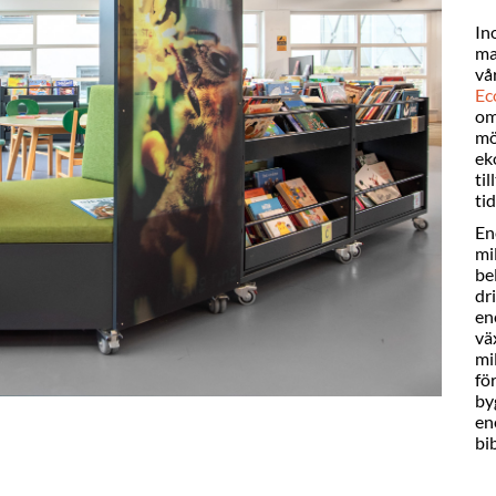
In
ma
vå
Ec
om
mö
ek
ti
tid
En
mi
be
dr
en
vä
mi
fö
by
en
bi