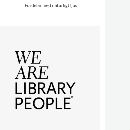
Fördelar med naturligt ljus
Naturliga l
.
.