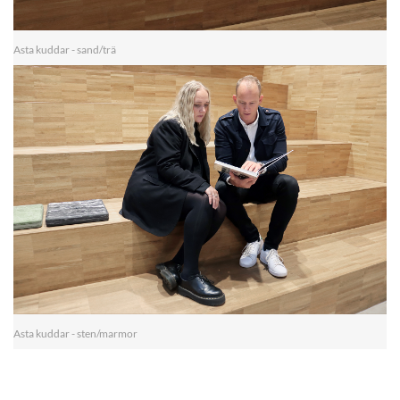
Asta kuddar - sand/trä
Asta kuddar - sten/marmor