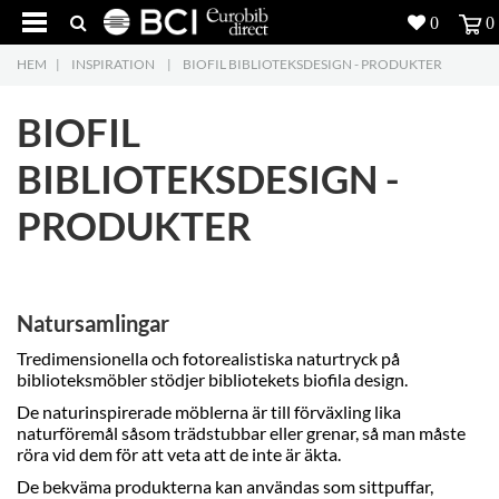
0
0
HEM
|
INSPIRATION
|
BIOFIL BIBLIOTEKSDESIGN - PRODUKTER
Produkter
4
BIOFIL
Projekt
BIBLIOTEKSDESIGN -
Inspiration
PRODUKTER
Nedladdning
Om oss
7
Natursamlingar
Kontakt
5
Tredimensionella och fotorealistiska naturtryck på
biblioteksmöbler stödjer bibliotekets biofila design.
De naturinspirerade möblerna är till förväxling lika
naturföremål såsom trädstubbar eller grenar, så man måste
röra vid dem för att veta att de inte är äkta.
De bekväma produkterna kan användas som sittpuffar,