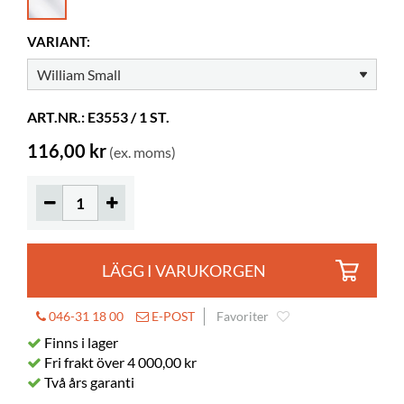
Höjd
287 mm
VARIANT:
Färg
klar
Material
genomsiktlig akryl, PMMA
ART.NR.: E3553 / 1 ST.
Exponeringsdjup
40 mm
116,00 kr
(ex. moms)
LÄGG I VARUKORGEN
046-31 18 00
E-POST
Favoriter
Finns i lager
Fri frakt över 4 000,00 kr
Två års garanti