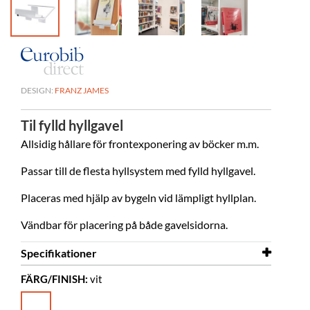
DESIGN:
FRANZ JAMES
Til fylld hyllgavel
Allsidig hållare för frontexponering av böcker m.m.
Passar till de flesta hyllsystem med fylld hyllgavel.
Placeras med hjälp av bygeln vid lämpligt hyllplan.
Vändbar för placering på både gavelsidorna.
Specifikationer
FÄRG/FINISH:
vit
Bredd
210 mm
Djup
70 mm