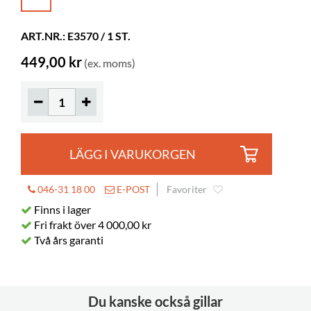
Höjd
77 mm
ART.NR.: E3570 / 1 ST.
Färg
vit
449,00 kr
(ex. moms)
Material
pulverlackerat metall
Exponeringsdjup
38 mm
LÄGG I VARUKORGEN
046-31 18 00
E-POST
Favoriter
Finns i lager
Fri frakt över 4 000,00 kr
Två års garanti
Du kanske också gillar