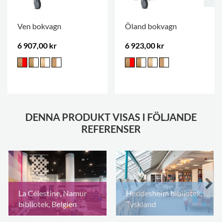
WB 16
H1000 x D450 x L770/970 mm, 3 rak
trähyllplan m/bakkantslist
Ven bokvagn
Öland bokvagn
6 907,00 kr
6 923,00 kr
DENNA PRODUKT VISAS I FÖLJANDE
REFERENSER
La Célestine, Namur
Heddesheim bibliotek,
bibliotek, Belgien
Tyskland