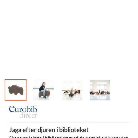
Jaga efter djuren i biblioteket
Skapa en lekyta i biblioteket med de nordiska djuren; det