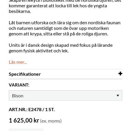
kommer garanterat att locka till lek hos de yngsta
besökarna.
Låt barnen utforska och lära sig om den nordiska faunan
och naturen samtidigt som de övar upp motoriken
genom att krypa, sitta eller stå på de roliga djuren.
Units är i dansk design skapad med fokus på lärande
genom fysisk aktivitet och lek.
Läs mer...
Specifikationer
VARIANT:
Bredd
570 mm
Djup
200 mm
Höjd
370 mm
ART.NR.: E2478 / 1 ST.
Material
EVA skum
1 625,00 kr
(ex. moms)