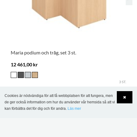
Maria podium och tråg, set 3 st.
12 461,00 kr
3 ST.
Cookies är nödvändiga för att få webbplatsen för att fungera, men
✖
de ger också information om hur du använder vår hemsida så att vi
MER INSPIRATION
kan förbättra det för dig och för andra.
Läs mer
Language
Login
> Se alla projektbilder