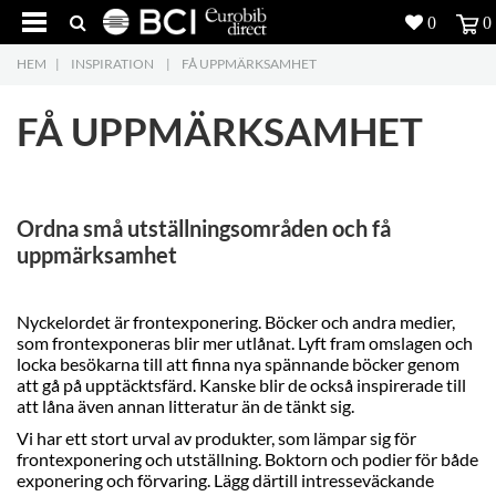
0
0
HEM
|
INSPIRATION
|
FÅ UPPMÄRKSAMHET
Produkter
4
FÅ UPPMÄRKSAMHET
Projekt
Inspiration
Ordna små utställningsområden och få
Nedladdning
uppmärksamhet
Om oss
7
Nyckelordet är frontexponering. Böcker och andra medier,
som frontexponeras blir mer utlånat. Lyft fram omslagen och
Kontakt
5
locka besökarna till att finna nya spännande böcker genom
att gå på upptäcktsfärd. Kanske blir de också inspirerade till
att låna även annan litteratur än de tänkt sig.
Vi har ett stort urval av produkter, som lämpar sig för
frontexponering och utställning. Boktorn och podier för både
exponering och förvaring. Lägg därtill intresseväckande