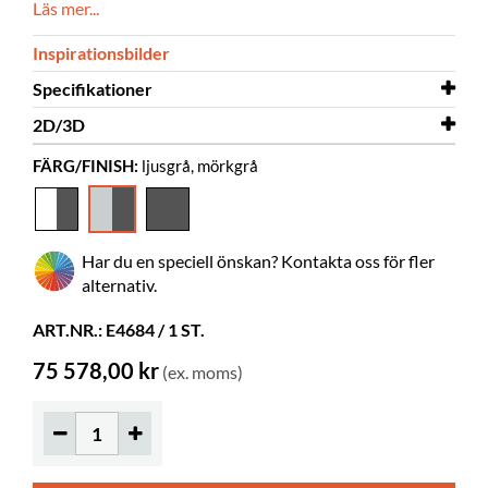
Läs mer...
Inspirationsbilder
Specifikationer
2D/3D
Bredd
1200 mm
FÄRG/FINISH:
ljusgrå, mörkgrå
Djup
2D/3D
770 mm
Info Pod recessed front 3D.dwg
Färg
ljusgrå, mörkgrå
Material
laminerad MDF, laminerad
Har du en speciell önskan? Kontakta oss för fler
björkplywood, pulverlackerat metall,
alternativ.
rostfritt stål
Levereras
ja
ART.NR.: E4684 / 1 ST.
monterad
75 578,00 kr
(ex. moms)
Färgspec.
FunderMax 0753, 0077
Höj-/sänkbar
690-1160