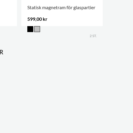
Statisk magnetram för glaspartier
Klickram, 
599,00 kr
125,00 k
2 ST.
R