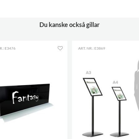
Du kanske också gillar
R.: E3476
ART. NR.: E3869