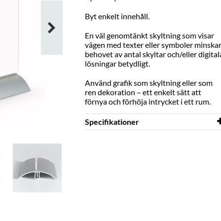
Byt enkelt innehåll.
En väl genomtänkt skyltning som visar
vägen med texter eller symboler minska
behovet av antal skyltar och/eller digital
lösningar betydligt.
Använd grafik som skyltning eller som
ren dekoration – ett enkelt sätt att
förnya och förhöja intrycket i ett rum.
Specifikationer
Bredd
210 mm
Höjd
305 mm
Färg
klar
Material
genomsiktlig akryl, PMMA,
aluminium