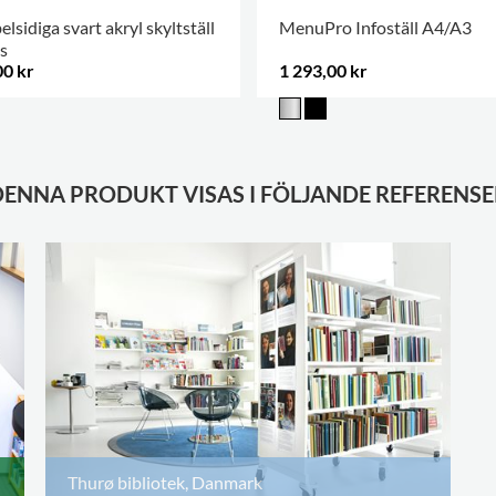
lsidiga svart akryl skyltställ
MenuPro Infoställ A4/A3
s
00 kr
1 293,00 kr
DENNA PRODUKT VISAS I FÖLJANDE REFERENSE
Thurø bibliotek, Danmark