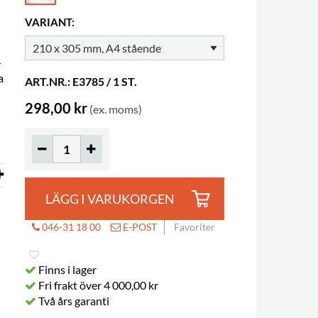
VARIANT:
r
a
ART.NR.: E3785 / 1 ST.
298,00 kr
(ex. moms)
LÄGG I VARUKORGEN
046-31 18 00
E-POST
Favoriter
Finns i lager
Fri frakt över 4 000,00 kr
Två års garanti