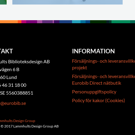
TAKT
INFORMATION
Försäljnings- och leveransvillk
ts Biblioteksdesign AB
projekt
vägen 6 B
Försäljnings- och leveransvillk
 60 Lund
Eurobib Direct nätbutik
6 46 31 18 00
Personuppgiftspolicy
. SE 5560388851
Policy för kakor (Cookies)
b@eurobib.se
ammhults Design Group
 © 2017 Lammhults Design Group AB