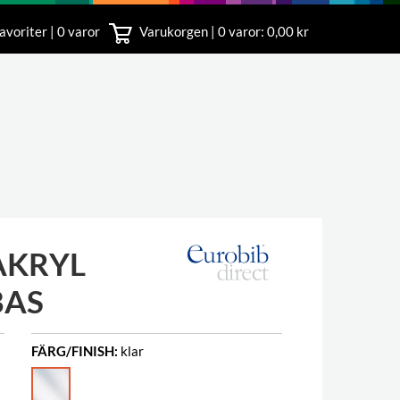
avoriter | 0 varor
Varukorgen |
0
varor: 0,00 kr
nst
18 00
AKRYL
BAS
FÄRG/FINISH:
klar