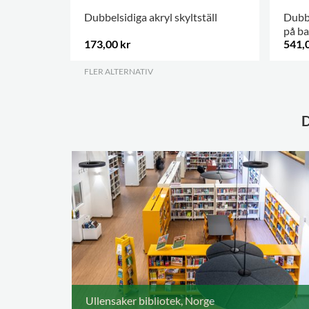
Dubbelsidiga akryl skyltställ
Dubbe
på ba
173,00 kr
541,
FLER ALTERNATIV
.
.
Ullensaker bibliotek, Norge