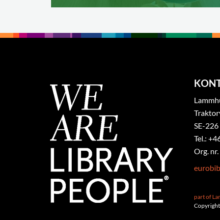
KON
Lammhul
Traktor
SE-226
Tel.: +4
Org. nr
eurobi
part of L
Copyright