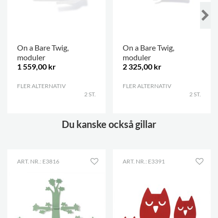
On a Bare Twig,
On a Bare Twig,
moduler
moduler
1 559,00 kr
2 325,00 kr
FLER ALTERNATIV
.
FLER ALTERNATIV
.
2 ST.
2 ST.
Du kanske också gillar
ART. NR.: E3816
ART. NR.: E3391