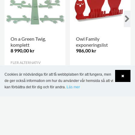
On a Green Twig,
Owl Family
komplett
exponeringslist
8 990,00 kr
986,00 kr
FLER ALTERNATIV
.
.
Cookies är nödvändiga för att få webbplatsen för att fungera, men
✖
de ger också information om hur du använder vår hemsida så att vi
kan förbättra det för dig och för andra.
Läs mer
Language
Login
DENNA PRODUKT VISAS I FÖLJANDE
REFERENSER