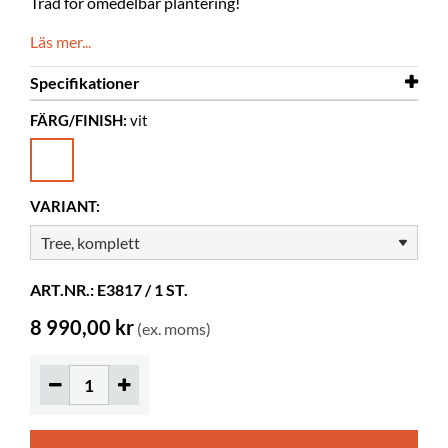
Träd för omedelbar plantering!
Läs mer...
Specifikationer
FÄRG/FINISH:
vit
Bredd
1922 mm
Djup
100 mm
Höjd
1600 mm
VARIANT:
Färg
vit
Material
pulverlackerat metall
ART.NR.: E3817 / 1 ST.
Övrigt
Nyckelhålsfästen
Färgspec.
RAL 9016
8 990,00 kr
(ex. moms)