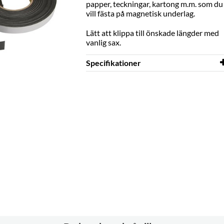
papper, teckningar, kartong m.m. som du
vill fästa på magnetisk underlag.
Lätt att klippa till önskade längder med
vanlig sax.
Specifikationer
Längd
10 m
Bredd
20 mm
Färg
svart
Övrigt
Tjocklek: 0, 7 mm