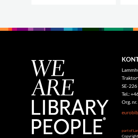
.
.
KON
Lammhul
Traktor
SE-226
Tel.: +4
Org. nr
eurobi
part of L
Copyright