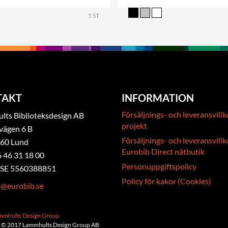
5 ST.
TAKT
INFORMATION
Försäljnings- och leveransvillk
ts Biblioteksdesign AB
projekt
vägen 6 B
Försäljnings- och leveransvillk
 60 Lund
Eurobib Direct nätbutik
6 46 31 18 00
Personuppgiftspolicy
. SE 5560388851
Policy för kakor (Cookies)
b@eurobib.se
ammhults Design Group
 © 2017 Lammhults Design Group AB