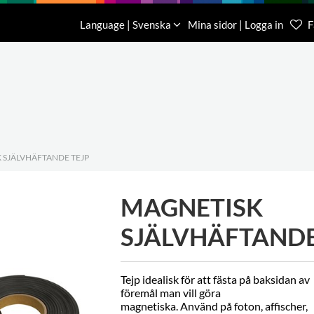
Nedladdning
Om oss
Kontakt
Language | Svenska
Mina sidor | Logga in
F
Kundtjä
046-31 
 SJÄLVHÄFTANDE TEJP
MAGNETISK
SJÄLVHÄFTANDE
Tejp idealisk för att fästa på baksidan av
föremål man vill göra
magnetiska. Använd på foton, affischer,