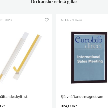
Du kanske också gillar
R.: E3365
ART. NR.: E3764
häftande skyltlist
Självhäftande magnetram
 kr
324,00 kr