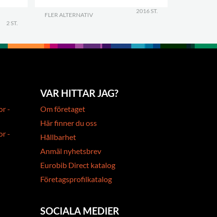
2016 ST.
FLER ALTERNATIV
.
2 ST.
VAR HITTAR JAG?
or -
Om företaget
Här finner du oss
or -
Hållbarhet
Anmäl nyhetsbrev
Eurobib Direct katalog
Företagsprofilkatalog
SOCIALA MEDIER