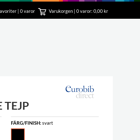
avoriter | 0 varor
Varukorgen |
0
varor: 0,00 kr
nst
18 00
 TEJP
FÄRG/FINISH:
svart