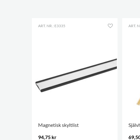
ART. NR.: E3335
ART. N
Magnetisk skyltlist
Själv
94,75 kr
69,50