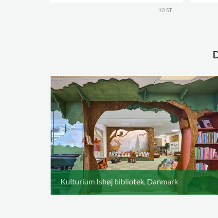
.
10 ST.
.
Kulturium Ishøj bibliotek, Danmark