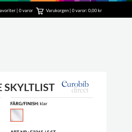
avoriter | 0 varor
Varukorgen |
0
varor: 0,00 kr
nst
18 00
 SKYLTLIST
FÄRG/FINISH:
klar
ART.NR.: E3365 / 5 ST.