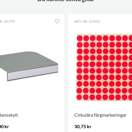
R.: E5799
ART. NR.: E3105
lansskylt
Cirkulära färgmarkeringar
00 kr
30,75 kr