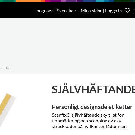
Nedladdning
Om oss
Kontakt
Language | Svenska
Mina sidor | Logga in
F
Kundtjä
046-31 
LTLIST
SJÄLVHÄFTANDE
Personligt designade etiketter
Scanfix® självhäftande skyltlist för
uppmärkning och scanning av exv.
streckkoder på hyllkanter, lådor m.m.