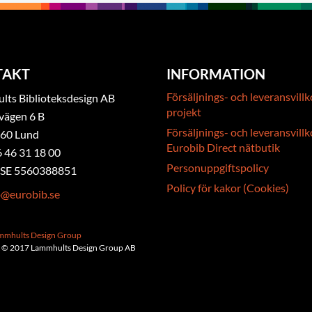
TAKT
INFORMATION
Försäljnings- och leveransvillk
ts Biblioteksdesign AB
projekt
vägen 6 B
Försäljnings- och leveransvillk
 60 Lund
Eurobib Direct nätbutik
6 46 31 18 00
Personuppgiftspolicy
. SE 5560388851
Policy för kakor (Cookies)
b@eurobib.se
ammhults Design Group
 © 2017 Lammhults Design Group AB