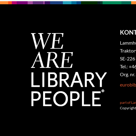
KON
Lammhul
Traktor
SE-226
Tel.: +4
Org. nr
eurobi
part of L
Copyright