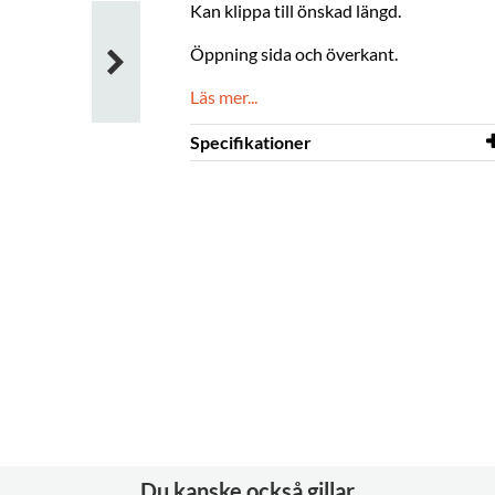
Kan klippa till önskad längd.
Öppning sida och överkant.
Läs mer...
Specifikationer
Längd
200 mm
Höjd
20 mm
Färg
klar
Material
plast
Du kanske också gillar