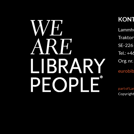
KON
Lammhul
Traktor
SE-226
Tel.: +4
Org. nr
eurobi
part of L
Copyright