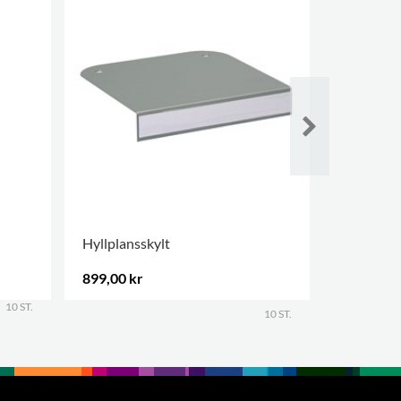
Hyllplansskylt
Magnetisk
899,00 kr
252,00 k
10 ST.
.
10 ST.