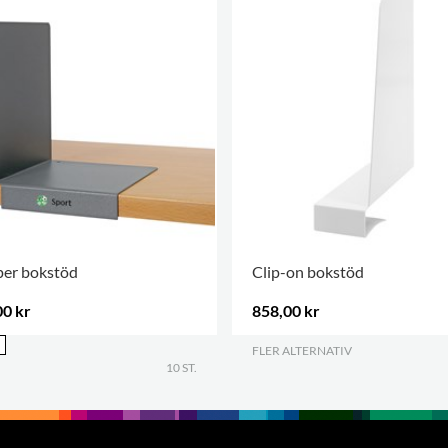
per bokstöd
Clip-on bokstöd
00 kr
858,00 kr
FLER ALTERNATIV
.
10 ST.