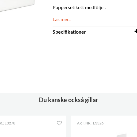
Pappersetikett medföljer.
Läs mer...
Specifikationer
Bredd
213 mm
Höjd
25 mm
Du kanske också gillar
R.: E3278
ART. NR.: E3326