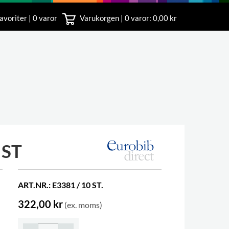
avoriter | 0 varor
Varukorgen |
0
varor: 0,00 kr
nst
18 00
IST
ART.NR.: E3381 / 10 ST.
322,00 kr
(ex. moms)