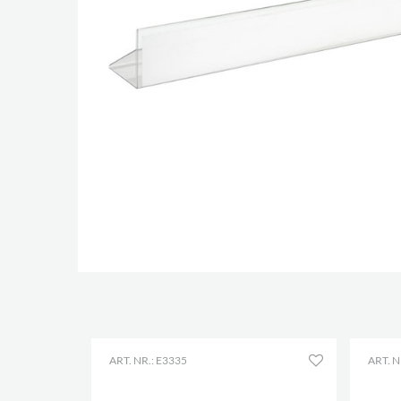
ART. NR.: E3335
ART. N