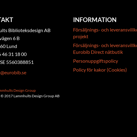
TAKT
INFORMATION
Försäljnings- och leveransvillk
ts Biblioteksdesign AB
projekt
vägen 6 B
Försäljnings- och leveransvillk
 60 Lund
Eurobib Direct nätbutik
6 46 31 18 00
Personuppgiftspolicy
. SE 5560388851
Policy för kakor (Cookies)
b@eurobib.se
ammhults Design Group
 © 2017 Lammhults Design Group AB