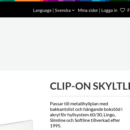
Nedladdning
Om oss
Kontakt
Language | Svenska
Mina sidor | Logga in
F
Kundtjä
046-31 
CLIP-ON SKYLTL
Passar till metallhyllplan med
bakkantslist och hängande bokstöd i
akryl för hyllsystem 60/30, Lingo,
Slimline och Softline tillverkad efter
1995.