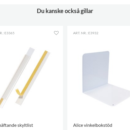
Du kanske också gillar
R.: E3365
ART. NR.: E3932
häftande skyltlist
Alice vinkelbokstöd