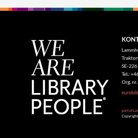
KON
Lammhul
Traktor
SE-226
Tel.: +4
Org. nr
eurobi
part of L
Copyright