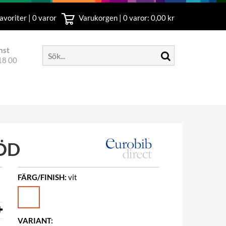
avoriter | 0 varor
Varukorgen |
0
varor: 0,00 kr
nst
18 00
ÖD
FÄRG/FINISH:
vit
VARIANT: