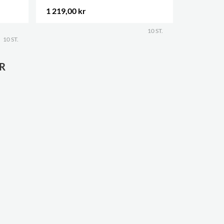
1 219,00 kr
254,00 k
.
10 ST.
10 ST.
R