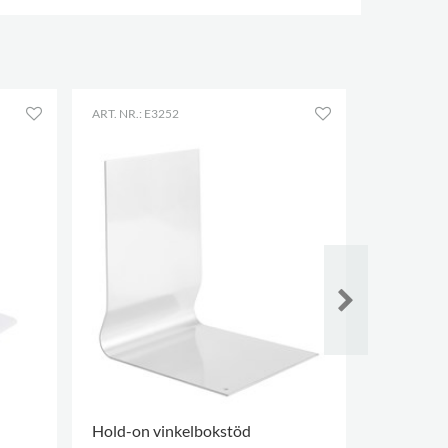
ART. NR.: E3252
ART. NR.: E
Hold-on vinkelbokstöd
Owl boks