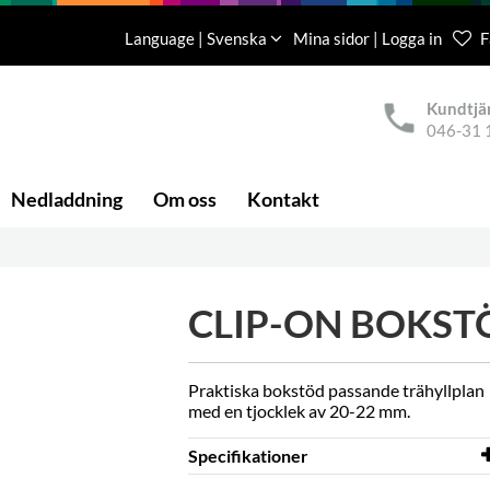
Language | Svenska
Mina sidor | Logga in
F
Kundtjä
046-31 
Nedladdning
Om oss
Kontakt
CLIP-ON BOKST
Praktiska bokstöd passande trähyllplan
med en tjocklek av 20-22 mm.
Specifikationer