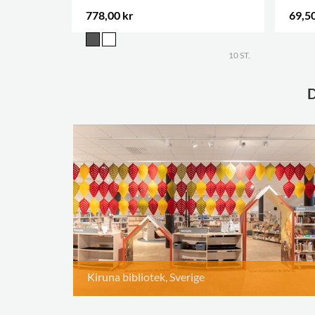
778,00 kr
69,50
.
10 ST.
Kiruna bibliotek, Sverige