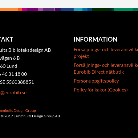
TAKT
INFORMATION
Försäljnings- och leveransvillk
ts Biblioteksdesign AB
projekt
vägen 6 B
Försäljnings- och leveransvillk
 60 Lund
Eurobib Direct nätbutik
6 46 31 18 00
Personuppgiftspolicy
. SE 5560388851
Policy för kakor (Cookies)
b@eurobib.se
ammhults Design Group
 © 2017 Lammhults Design Group AB