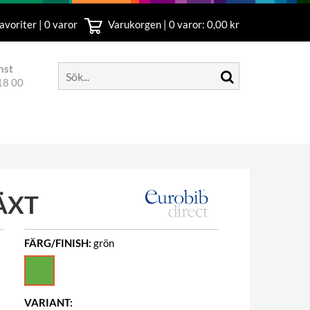
avoriter | 0 varor
Varukorgen |
0
varor: 0,00 kr
nst
18 00
ÄXT
FÄRG/FINISH:
grön
VARIANT: