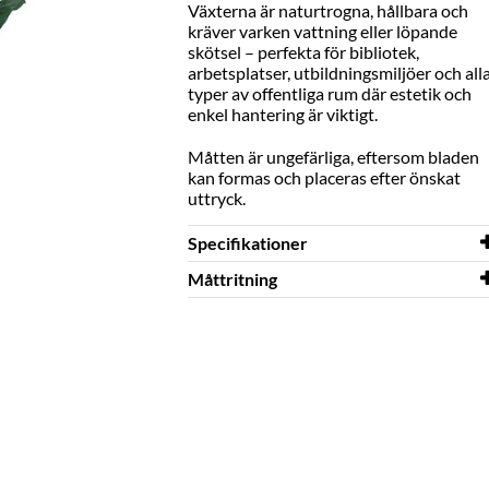
Växterna är naturtrogna, hållbara och
kräver varken vattning eller löpande
skötsel – perfekta för bibliotek,
arbetsplatser, utbildningsmiljöer och all
typer av offentliga rum där estetik och
enkel hantering är viktigt.
Måtten är ungefärliga, eftersom bladen
kan formas och placeras efter önskat
uttryck.
Specifikationer
Måttritning
Höjd
1050 mm
Diameter
Måttritning
1200 mm
Konstgjord växt
Färg
grön
Material
polyester, PVC, PP, PE
Övrigt
Kruka: Ø180-230 x H200
mm