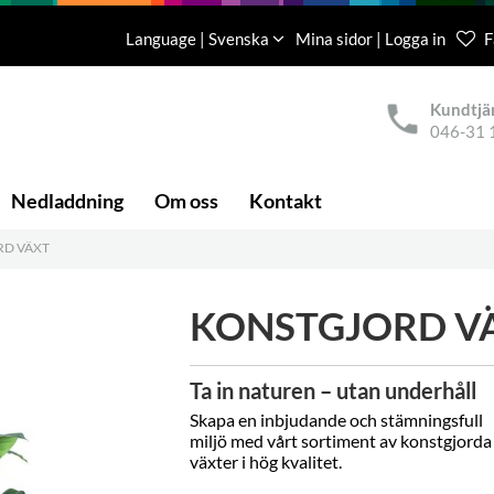
Language | Svenska
Mina sidor | Logga in
F
Kundtjä
046-31 
Nedladdning
Om oss
Kontakt
RD VÄXT
KONSTGJORD V
Ta in naturen – utan underhåll
Skapa en inbjudande och stämningsfull
miljö med vårt sortiment av konstgjorda
växter i hög kvalitet.