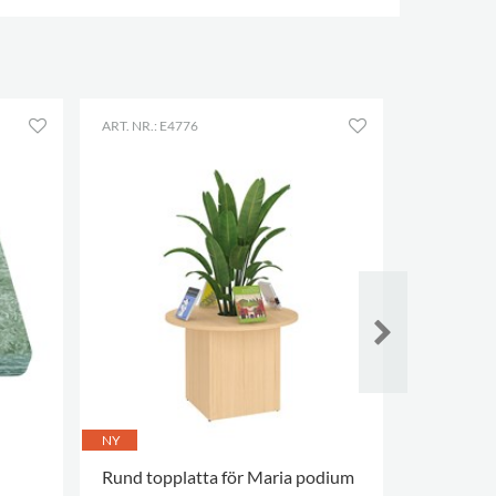
ART. NR.: E4776
ART. NR.: E
NY
Rund topplatta för Maria podium
Floki Tree