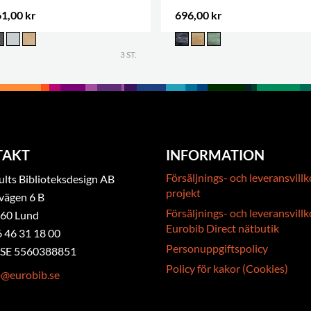
1,00 kr
696,00 kr
3 ST.
TAKT
INFORMATION
Försäljnings- och leveransvillk
ts Biblioteksdesign AB
projekt
vägen 6 B
Försäljnings- och leveransvillk
 60 Lund
Eurobib Direct nätbutik
6 46 31 18 00
Personuppgiftspolicy
. SE 5560388851
Policy för kakor (Cookies)
b@eurobib.se