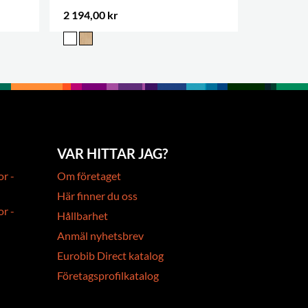
2 194,00 kr
2 291,00 
VAR HITTAR JAG?
or -
Om företaget
Här finner du oss
or -
Hållbarhet
Anmäl nyhetsbrev
Eurobib Direct katalog
Företagsprofilkatalog