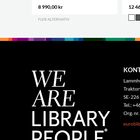
8 990,00 kr
12 46
FLER ALTERNATIV
.
KON
Lammhul
Traktor
SE-226
Tel.: +4
Org. nr
eurobi