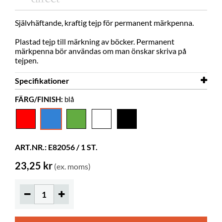
Självhäftande, kraftig tejp för permanent märkpenna.
Plastad tejp till märkning av böcker. Permanent
märkpenna bör användas om man önskar skriva på
tejpen.
Specifikationer
FÄRG/FINISH:
blå
Längd
10 m
Bredd
15 mm
Färg
blå
ART.NR.: E82056 / 1 ST.
Material
PVC
23,25 kr
(ex. moms)