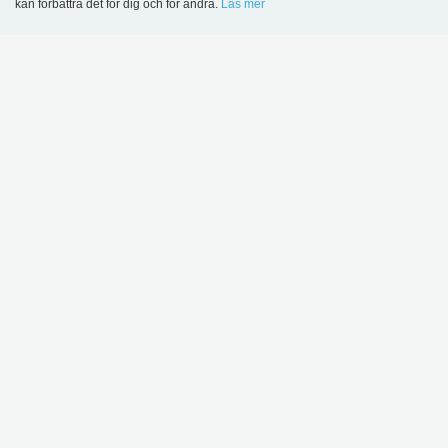
kan förbättra det för dig och för andra.
Läs mer
Language
Login
KONTAKT
Lammhults Biblioteksdesign AB
Traktorvägen 6 B
SE-226 60 Lund
Tel.: +46 46 31 18 00
Org. nr. SE 5560388851
eurobib@eurobib.se