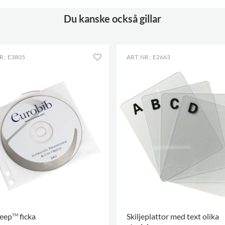
Du kanske också gillar
R.: E3805
ART. NR.: E2663
eep
ficka
Skiljeplattor med text olika
TM