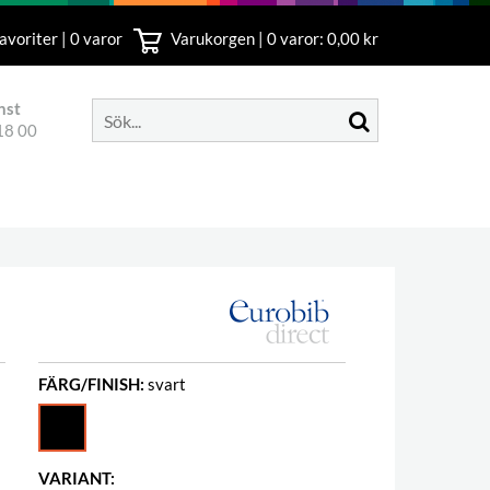
avoriter | 0 varor
Varukorgen |
0
varor: 0,00 kr
nst
18 00
FÄRG/FINISH:
svart
VARIANT: