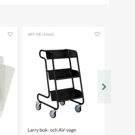
ART. NR.: E4262
ART. NR.: E
Larry bok- och AV-vagn
Labyrinth