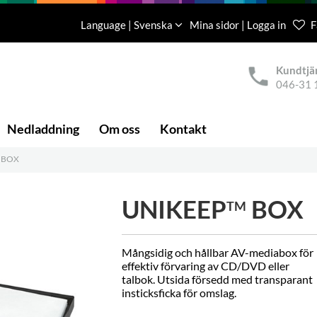
Language | Svenska
Mina sidor | Logga in
F
Kundtjä
046-31 
Nedladdning
Om oss
Kontakt
 BOX
UNIKEEP
BOX
TM
Mångsidig och hållbar AV-mediabox för
effektiv förvaring av CD/DVD eller
talbok. Utsida försedd med transparant
insticksficka för omslag.