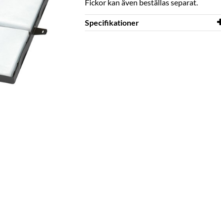
Fickor kan även beställas separat.
Specifikationer
Bredd
168 mm
Djup
43 mm
Höjd
270 mm
Färg
svart
Material
PP
Skivor
40 pcs