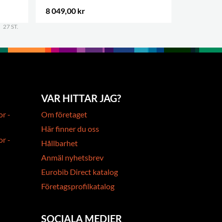
3 höjder
8 049,00 kr
13 193,00
27 ST.
.
VAR HITTAR JAG?
or -
Om företaget
Här finner du oss
or -
Hållbarhet
Anmäl nyhetsbrev
Eurobib Direct katalog
Företagsprofilkatalog
SOCIALA MEDIER