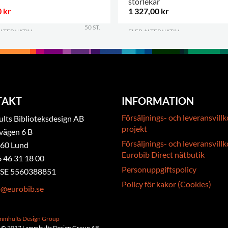
storlekar
 kr
1 327,00 kr
50 ST.
ALTERNATIV
.
FLER ALTERNATIV
.
TAKT
INFORMATION
Försäljnings- och leveransvillk
ts Biblioteksdesign AB
projekt
vägen 6 B
Försäljnings- och leveransvillk
 60 Lund
Eurobib Direct nätbutik
6 46 31 18 00
Personuppgiftspolicy
. SE 5560388851
Policy för kakor (Cookies)
b@eurobib.se
ammhults Design Group
 © 2017 Lammhults Design Group AB