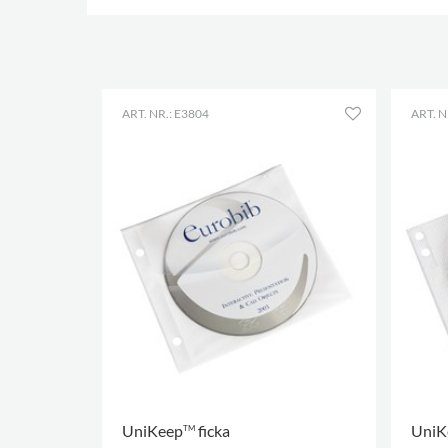
ART. NR.: E3804
ART. N
UniKeep
ficka
UniK
TM