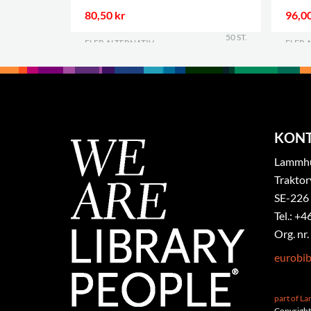
80,50 kr
96,00
50 ST.
FLER ALTERNATIV
.
FLER 
KON
Lammhul
Traktor
SE-226
Tel.: +4
Org. nr
eurobi
part of L
Copyright