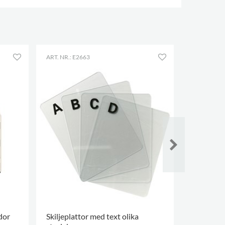
ART. NR.: E2663
ART. NR.: E
dor
Skiljeplattor med text olika
Labyrinth