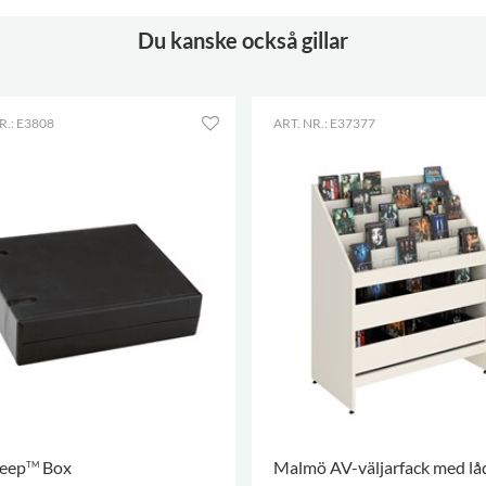
Du kanske också gillar
R.: E3808
ART. NR.: E37377
eep
Box
Malmö AV-väljarfack med lå
TM