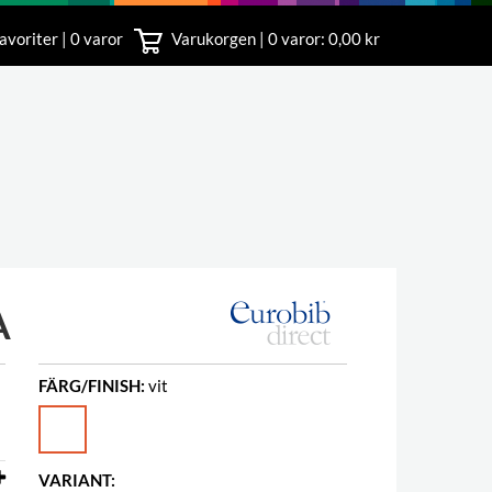
avoriter | 0 varor
Varukorgen |
0
varor: 0,00 kr
nst
18 00
A
FÄRG/FINISH:
vit
VARIANT: