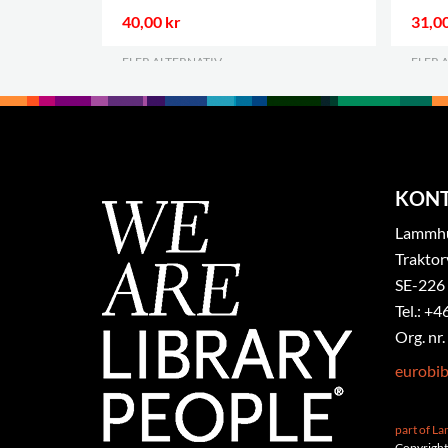
40,00 kr
31,00
FLER ALTERNATIV
.
FLER 
KON
Lammhul
Traktor
SE-226
Tel.: +4
Org. nr
eurobi
part of L
Copyright