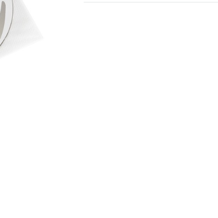
Bredd
142 mm
Höjd
127 mm
Färg
vit
Material
non-woven PP