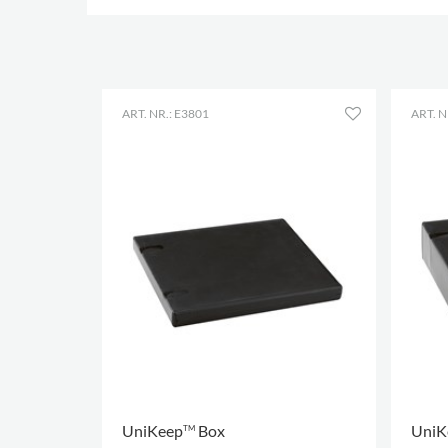
ART. NR.: E3801
ART. N
UniKeep
Box
UniK
TM