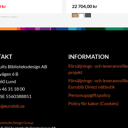
 kr
22 704,00 kr
ALTERNATIV
.
TAKT
INFORMATION
Försäljnings- och leveransvillk
ts Biblioteksdesign AB
projekt
vägen 6 B
Försäljnings- och leveransvillk
 60 Lund
Eurobib Direct nätbutik
6 46 31 18 00
Personuppgiftspolicy
. SE 5560388851
Policy för kakor (Cookies)
b@eurobib.se
ammhults Design Group
 © 2017 Lammhults Design Group AB