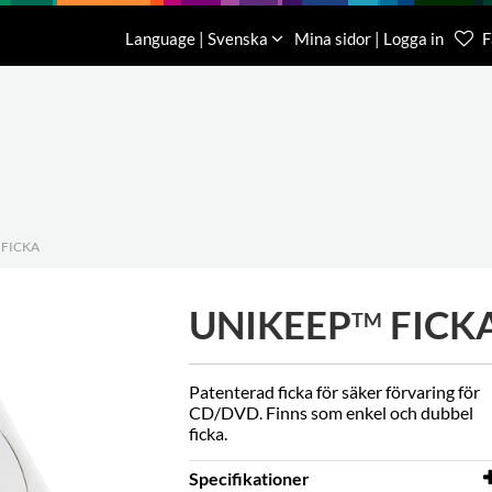
Nedladdning
Om oss
Kontakt
Language | Svenska
Mina sidor | Logga in
F
Kundtjä
046-31 
 FICKA
UNIKEEP
FICK
TM
Patenterad ficka för säker förvaring för
CD/DVD. Finns som enkel och dubbel
ficka.
Specifikationer