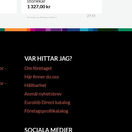
storlekar
3 höjder
1 327,00 kr
13 193,00
27 ST.
FLER ALTERNATIV
.
VAR HITTAR JAG?
or -
Om företaget
Här finner du oss
or -
Hållbarhet
Anmäl nyhetsbrev
Eurobib Direct katalog
Företagsprofilkatalog
SOCIALA MEDIER