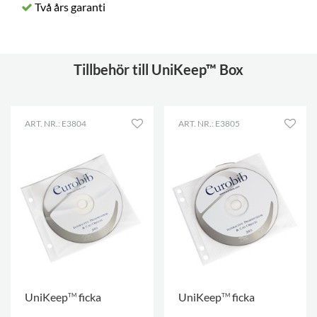
Två års garanti
Tillbehör till UniKeep™ Box
ART. NR.: E3804
ART. NR.: E3805
UniKeep
ficka
UniKeep
ficka
TM
TM