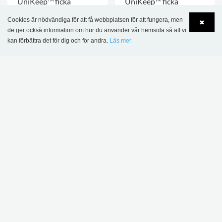
UniKeep
ficka
UniKeep
ficka
80,50 kr
96,00 kr
Cookies är nödvändiga för att få webbplatsen för att fungera, men
✖
de ger också information om hur du använder vår hemsida så att vi
FLER ALTERNATIV
.
FLER ALTERNATIV
.
kan förbättra det för dig och för andra.
Läs mer
Language
Login
50 ST.
50 ST.