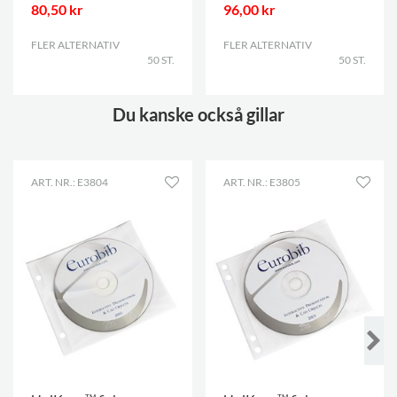
80,50 kr
96,00 kr
FLER ALTERNATIV
.
FLER ALTERNATIV
.
50 ST.
50 ST.
Du kanske också gillar
ART. NR.: E3804
ART. NR.: E3805
TM
TM