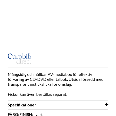
Mångsidig och hållbar AV-mediabox för effektiv
förvaring av CD/DVD eller talbok. Utsida försedd med
transparant insticksficka för omslag.
Fickor kan även beställas separat.
Specifikationer
FÄRG/FINISH:
svart
Bredd
163 mm