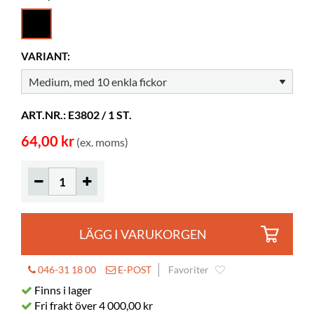
Djup
28 mm
Höjd
138 mm
VARIANT:
Färg
svart
Material
PP
ART.NR.: E3802 / 1 ST.
Skivor
10 pcs
64,00 kr
(ex. moms)
LÄGG I VARUKORGEN
046-31 18 00
E-POST
Favoriter
Finns i lager
Fri frakt över 4 000,00 kr