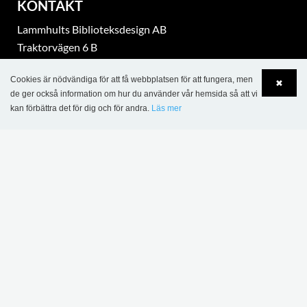
KONTAKT
Lammhults Biblioteksdesign AB
Traktorvägen 6 B
SE-226 60 Lund
Cookies är nödvändiga för att få webbplatsen för att fungera, men
Tel.: +46 46 31 18 00
✖
de ger också information om hur du använder vår hemsida så att vi
Org. nr. SE 5560388851
kan förbättra det för dig och för andra.
Läs mer
Language
Login
eurobib@eurobib.se
part of Lammhults Design Group
Copyright © 2017 Lammhults Design Group AB
INFORMATION
Försäljnings- och leveransvillkor - projekt
Försäljnings- och leveransvillkor - Eurobib Direct nätbutik
Personuppgiftspolicy
Policy för kakor (Cookies)