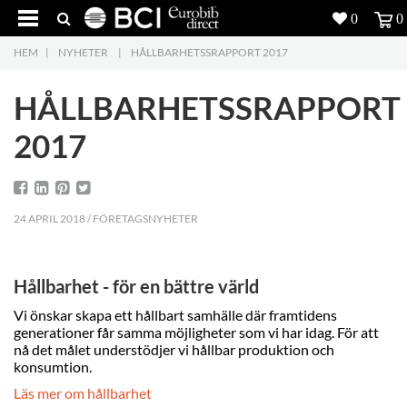
0
0
HEM
|
NYHETER
|
HÅLLBARHETSSRAPPORT 2017
Produkter
4
HÅLLBARHETSSRAPPORT
Projekt
2017
Inspiration
Nedladdning
24 APRIL 2018 / FÖRETAGSNYHETER
Om oss
7
Hållbarhet - för en bättre värld
Kontakt
5
Vi önskar skapa ett hållbart samhälle där framtidens
generationer får samma möjligheter som vi har idag. För att
nå det målet understödjer vi hållbar produktion och
konsumtion.
Läs mer om hållbarhet