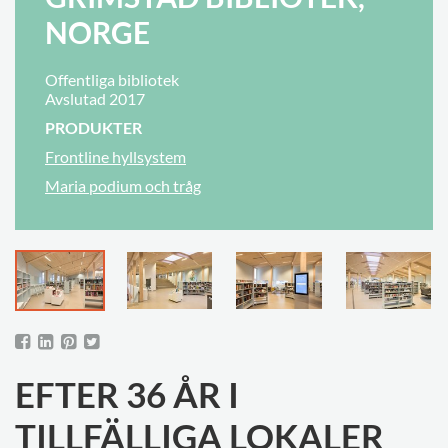
NORGE
Offentliga bibliotek
Avslutad 2017
PRODUKTER
Frontline hyllsystem
Maria podium och tråg
EFTER 36 ÅR I
TILLFÄLLIGA LOKALER