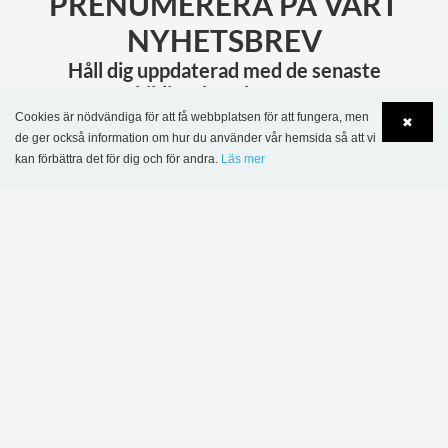
PRENUMERERA PÅ VÅRT
NYHETSBREV
Håll dig uppdaterad med de senaste
biblioteksnyheterna
Cookies är nödvändiga för att få webbplatsen för att fungera, men
✖
de ger också information om hur du använder vår hemsida så att vi
PRENUMERERA
kan förbättra det för dig och för andra.
Läs mer
Language
Login
MER INSPIRATION
Sønderskov
skolbibliotek,
Wombourne bibliotek,
Danmark
Storbritannien