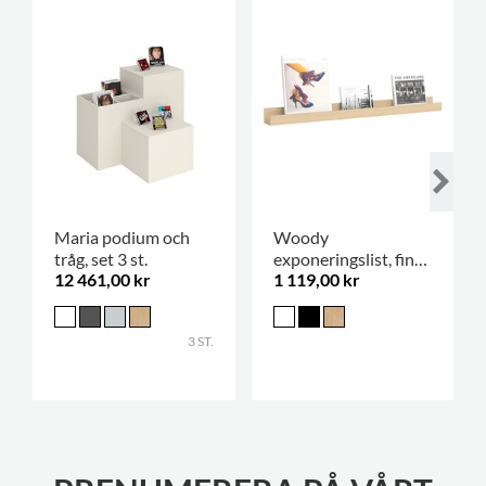
Maria podium och
Woody
tråg, set 3 st.
exponeringslist, finns
12 461,00 kr
1 119,00 kr
i 3 storlekar
3 ST.