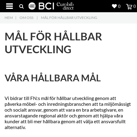
0
0
HEM
|
OM OSS
|
MÅL FÖR HÅLLBAR UTVECKLING
Produkter
4
MÅL FÖR HÅLLBAR
Projekt
UTVECKLING
Inspiration
Nedladdning
VÅRA HÅLLBARA MÅL
Om oss
7
Kontakt
5
Vi bidrar till FN:s mål för hållbar utveckling genom att
påverka möbel- och inredningsbranschen att ta miljömässigt
och socialt ansvar, genom att vara en bra arbetsgivare, en
ansvarstagande regional aktör och genom att hjälpa våra
kunder att bli mer hållbara genom att välja ett ansvarsfullt
alternativ.