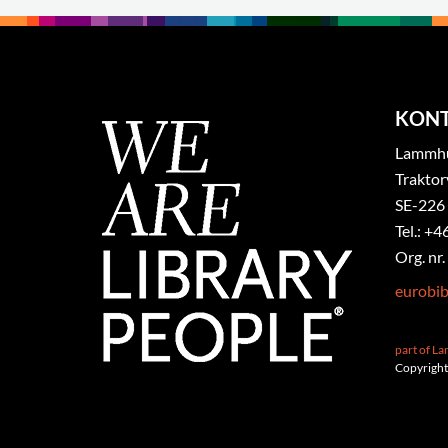
KON
Lammhul
Traktor
SE-226
Tel.: +4
Org. nr
eurobi
part of L
Copyright