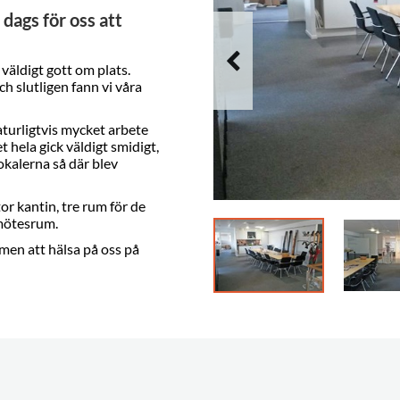
 dags för oss att
 väldigt gott om plats.
h slutligen fann vi våra
aturligtvis mycket arbete
t hela gick väldigt smidigt,
lokalerna så där blev
r kantin, tre rum för de
 mötesrum.
men att hälsa på oss på