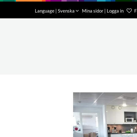
Nedladdning
Om oss
Kontakt
Language | Svenska
Mina sidor | Logga in
F
Kundtjä
046-31 