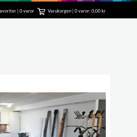
avoriter | 0 varor
Varukorgen |
0
varor: 0,00 kr
nst
18 00