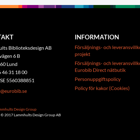
TAKT
INFORMATION
Försäljnings- och leveransvillk
ts Biblioteksdesign AB
projekt
vägen 6 B
Försäljnings- och leveransvillk
 60 Lund
Eurobib Direct nätbutik
6 46 31 18 00
Personuppgiftspolicy
. SE 5560388851
Policy för kakor (Cookies)
b@eurobib.se
ammhults Design Group
 © 2017 Lammhults Design Group AB